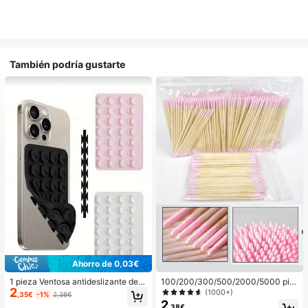
También podría gustarte
Ahorro de 0,03€
1 pieza Ventosa antideslizante de si
100/200/300/500/2000/5000 pie
2
licona para teléfono, 28 piezas Vent
zas/20 piezas Palitos aplicadores d
(1000+)
,35€
-1%
2,38€
osas de silicona (almohadillas auto
e esmalte de uñas de doble extrem
2
,38€