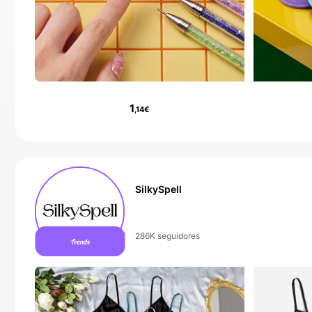
1
,14€
SilkySpell
10+ Nuevo