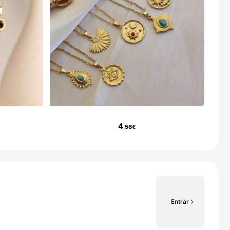
4
,56€
Entrar