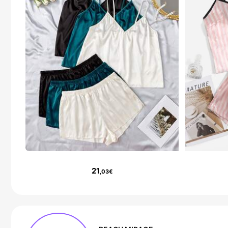
21
,03€