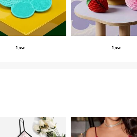
1
1
,85€
,85€