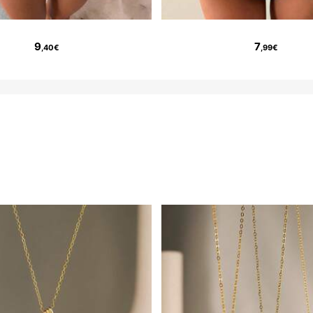
9
7
,40€
,99€