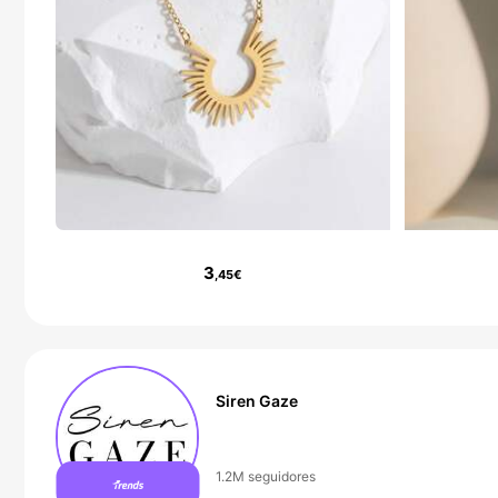
3
,45€
Siren Gaze
99+ Nuevo