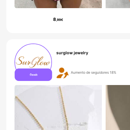
8
,99€
surglow jewelry
6 Nuevo