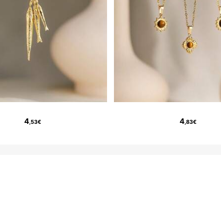
4
4
,53€
,83€