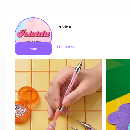
Joivida
291K seguidores