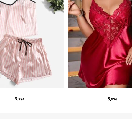
5
5
,39€
,93€