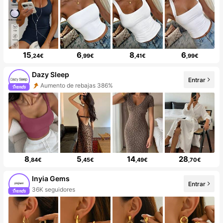
15
6
8
6
,24€
,99€
,41€
,99€
Dazy Sleep
Entrar
Aumento de rebajas 386%
8
5
14
28
,84€
,45€
,49€
,70€
Inyia Gems
Entrar
36K seguidores