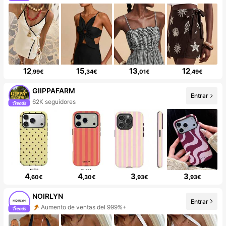
12
15
13
12
,99€
,34€
,01€
,49€
GIIPPAFARM
Entrar
62K seguidores
4
4
3
3
,60€
,30€
,93€
,93€
NOIRLYN
Entrar
Aumento de ventas del 999%+