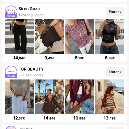
Siren Gaze
Entrar
1.2M seguidores
14
9
5
6
,84€
,49€
,19€
,99€
FOR BEAUTY
Entrar
88K seguidores
12
14
16
13
,37€
,84€
,99€
,49€