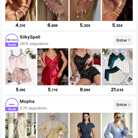
4
6
5
5
,31€
,69€
,35€
,35€
SilkySpell
Entrar
20+ Nuevo
5
5
9
21
,19€
,71€
,99€
,03€
Mopha
Entrar
¡La tienda tiene artículos nuevos