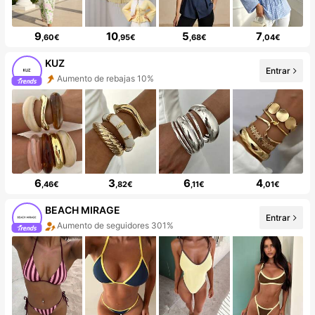
9
10
5
7
,60€
,95€
,68€
,04€
KUZ
Entrar
Aumento de rebajas 10%
6
3
6
4
,46€
,82€
,11€
,01€
BEACH MIRAGE
Entrar
Aumento de seguidores 301%