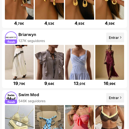
4
4
4
4
,78€
,53€
,93€
,59€
Briarwyn
Entrar
127K seguidores
19
9
13
16
,79€
,64€
,01€
,99€
Swim Mod
Entrar
546K seguidores