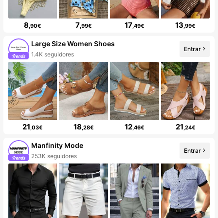
8
7
17
13
,90€
,99€
,49€
,99€
Large Size Women Shoes
Entrar
1.4K seguidores
21
18
12
21
,03€
,28€
,46€
,24€
Manfinity Mode
Entrar
253K seguidores