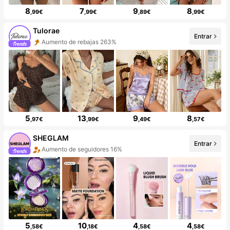
8
7
9
8
,99€
,99€
,89€
,99€
Tulorae
Entrar
Aumento de rebajas 263%
5
13
9
8
,97€
,99€
,49€
,57€
SHEGLAM
Entrar
Aumento de seguidores 16%
5
10
4
4
,58€
,18€
,58€
,58€