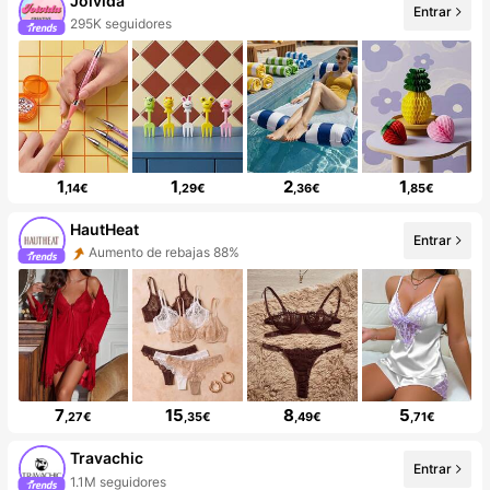
Joivida
Entrar
295K seguidores
1
1
2
1
,14€
,29€
,36€
,85€
HautHeat
Entrar
Aumento de rebajas 88%
7
15
8
5
,27€
,35€
,49€
,71€
Travachic
Entrar
1.1M seguidores