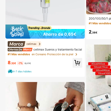
200/100/50/1 pi
a adherente par
#1 Más vendido
e ducha, bolsas
echables para z
2
reforzada, cubi
,38€
Ahorro de 0,65€
a refrigerador d
o
celimax
celimax Sueros y tratamiento facial
#1 Más vendidos
en Coreano Protección de la piel
8
,52€
-7%
9,17€
4-7 días hábiles