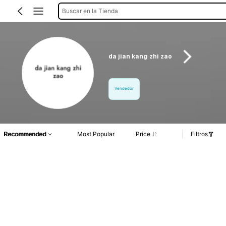
Buscar en la Tienda
da jian kang zhi zao
Vendedor
Recommended
Most Popular
Price
Filtros