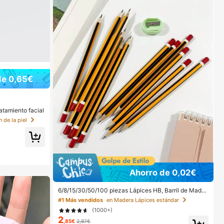
de 0,65€
atamiento facial
 de la piel
Ahorro de 0,02€
6/8/15/30/50/100 piezas Lápices HB, Barril de Mader
a de Álamo Rayado Amarillo, Punta Media de 0.7mm,
#1 Más vendidos
en Madera Lápices estándar
Dureza HB - Ideal para Estudiantes y Uso de Oficina,
(1000+)
Regreso a la Escuela
2
,85€
2,87€