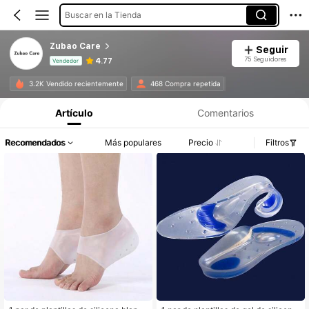
Buscar en la Tienda
Zubao Care
Seguir
75 Seguidores
4.77
Vendedor
Información del producto: Divulgación de precios, detalles de ventas y existencias.
3.2K Vendido recientemente
468 Compra repetida
Artículo
Comentarios
Recomendados
Más populares
Precio
Filtros