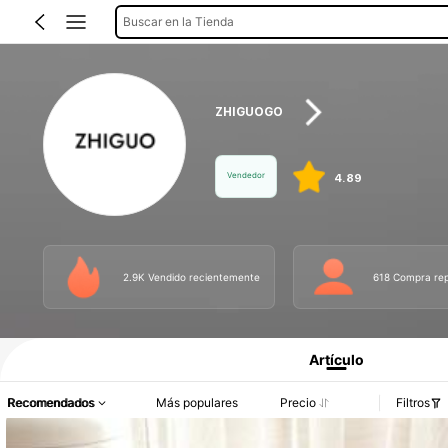
Buscar en la Tienda
ZHIGUOGO
Vendedor
4.89
2.9K Vendido recientemente
618 Compra rep
Información del producto: Divulgación de precios, detalles de ventas y existenci
Artículo
Recomendados
Más populares
Precio
Filtros