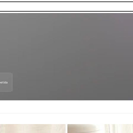
etida
as.