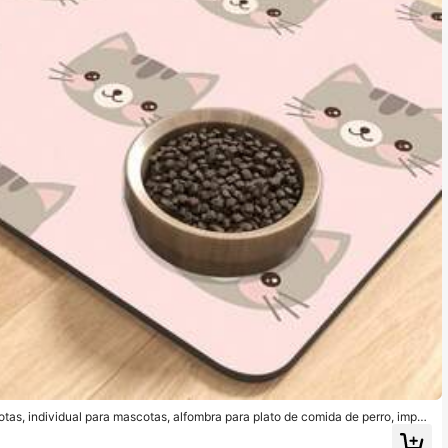
tas, individual para mascotas, alfombra para plato de comida de perro, imper
 a prueba de saltos y fugas para alfombra de plato de comida de perros y gat
 para gatos y perros