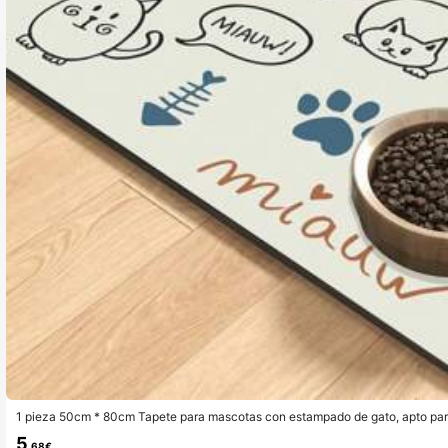
1 pieza 50cm * 80cm Tapete para mascotas con estampado de gato, apto para
otas, con base de goma antideslizante y absorbente para la alimentación de
5
,68€