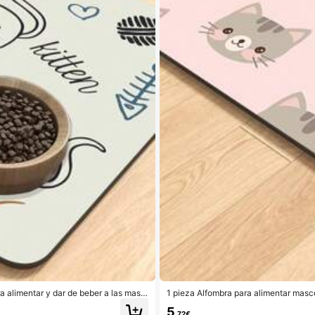
 alimentar y dar de beber a las masc
1 pieza Alfombra para alimentar masco
 mascotas
meable para plato de comida de perro,
5
os, libre de manchas y fácil de limpiar
,72€