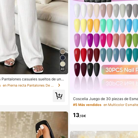
40
la Pantalones casuales sueltos de unic
o de torsión para mujer
s
en Pierna recta Pantalones De Mujer
Coscelia Juego de 30 piezas de Esma
Gel, Colores Populares para Todas la
#5 Más vendidos
nicura de Gel Removible UV LED, Jue
Duradero para el Hogar
13
,13€