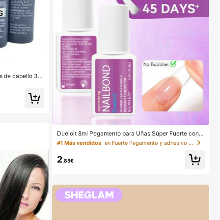
s de cabello 30
invisible y a pr
ones de cabello
 agua), de larga
Dueloit 8ml Pegamento para Uñas Súper Fuerte con P
incel, Apto para Uñas Acrílicas, Puntas de Uñas y Uña
#1 Más vendidos
en Fuerte Pegamento y adhesivo para uñas
s Postizas Adhesivas, Puede Reparar Uñas Rotas, Pe
gamento para Uñas Acrílicas/Adhesivo para Uñas/Gel
2
para Uñas, Duradero
,85€