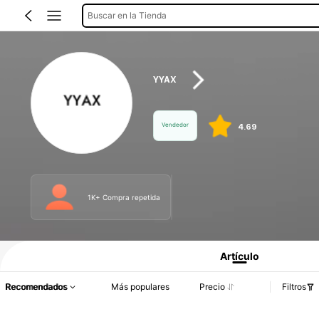
Buscar en la Tienda
YYAX
Vendedor
4.69
1K+ Compra repetida
Información del producto: Divulgación de precios, detalles de ventas y existenci
Artículo
Recomendados
Más populares
Precio
Filtros