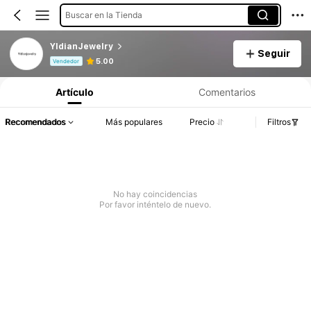
Buscar en la Tienda
YIdianJewelry
Seguir
Información del producto: Divulgación de precios, detalles de ventas y existencias.
5.00
Vendedor
Artículo
Comentarios
Recomendados
Más populares
Precio
Filtros
No hay coincidencias
Por favor inténtelo de nuevo.