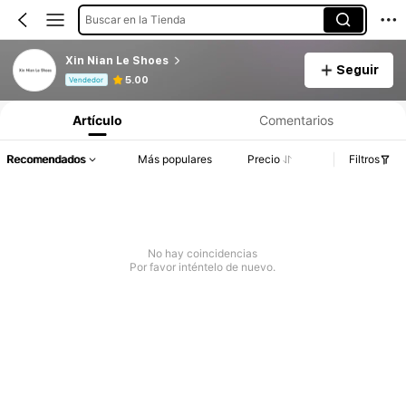
Buscar en la Tienda
Xin Nian Le Shoes
Seguir
Información del producto: Divulgación de precios, detalles de ventas y existencias.
5.00
Vendedor
Artículo
Comentarios
Recomendados
Más populares
Precio
Filtros
No hay coincidencias
Por favor inténtelo de nuevo.