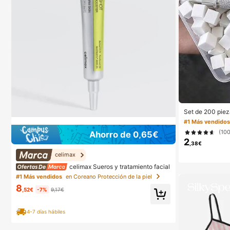
Set de 200 piez
s, esponja degr
#1 Más vendido
ra diseño de uñ
(10
Ahorro de 0,65€
da para uñas, us
2
hogar, estética
,38€
celimax
celimax Sueros y tratamiento facial
#1 Más vendidos
en Coreano Protección de la piel
8
,52€
-7%
9,17€
4-7 días hábiles