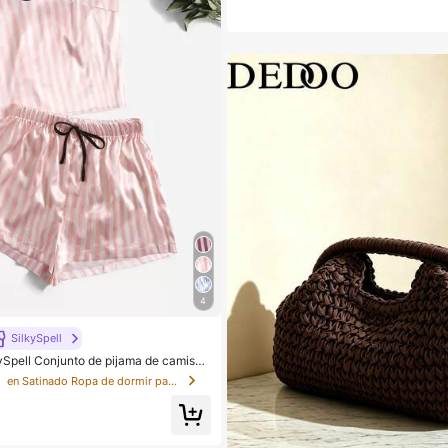
4
SilkySpell
ySpell Conjunto de pijama de camiset
estampado de rayas, temporada festiv
s
en Satinado Ropa de dormir para mujer