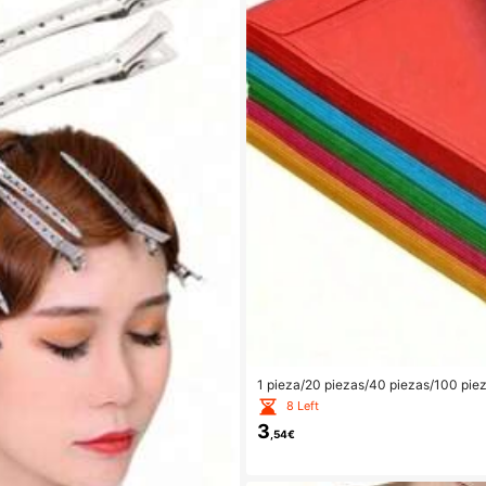
1 pieza/20 piezas/40 piezas/100 pie
eldo, ahorros, monedas, billetes, carta
8 Left
3
,54€