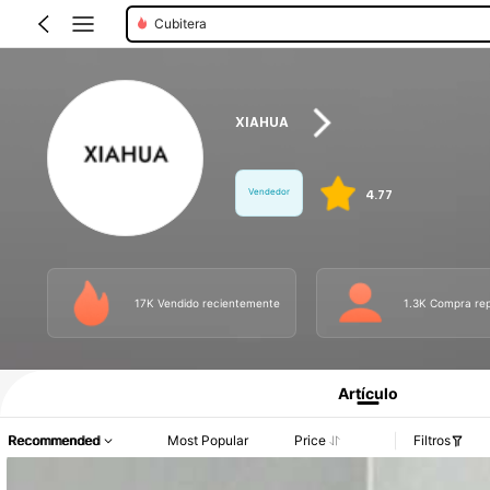
Organizadores Colgantes
XIAHUA
Vendedor
4.77
17K Vendido recientemente
1.3K Compra rep
Información del producto: Divulgación de precios, detalles de ventas y existenci
Artículo
Recommended
Most Popular
Price
Filtros