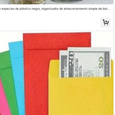
e especias de plástico negro, organizador de almacenamiento simple de botell
tado en la pared o con clip para puerta de gabinete