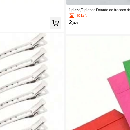
1 pieza/2 piezas Estante de frascos d
as de condimentos para la cocina, mon
10 Left
2
,97€