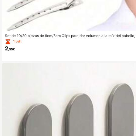
Set de 10/20 piezas de 9cm/5cm Clips para dar volumen a la raíz del cabello,
a de metal para el peinado, clips para el cabello, herramientas DIY, joyería par
1 Left
2
,55€