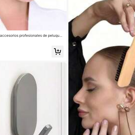
 accesorios profesionales de peluquerí
a el cabello