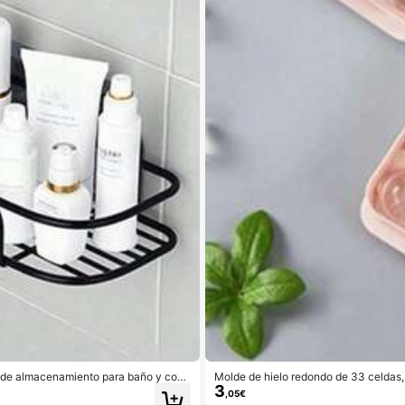
e de almacenamiento para baño y coci
Molde de hielo redondo de 33 celdas,
3
anizador de almacenamiento montado en
cina (Molde de bolas de 33 celdas - 
,05€