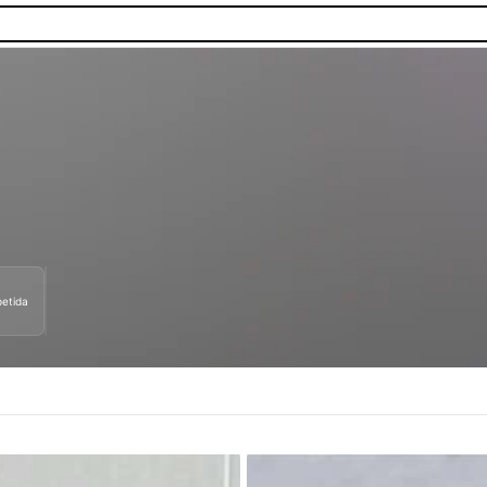
etida
as.