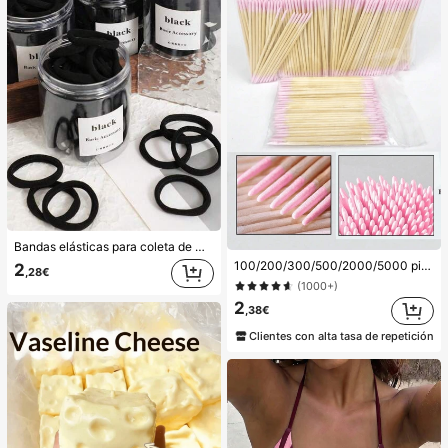
Bandas elásticas para coleta de mujer, bandas para el cabello, accesorios para el cabello, bandas deportivas para el cabello, accesorios de belleza para el cabello en casa, adecuadas para verano, vacaciones, viajes. (10/20/50/100/200)
100/200/300/500/2000/5000 piezas/20 piezas Palitos aplicadores de esmalte de uñas de doble extremo, herramientas aplicadoras de maquillaje de cejas de doble extremo pequeñas, aproximadamente 100 piezas/paquete (opciones de empaque 1/2/3/5 paquetes), multifuncionales
2
,28€
(1000+)
2
,38€
Clientes con alta tasa de repetición