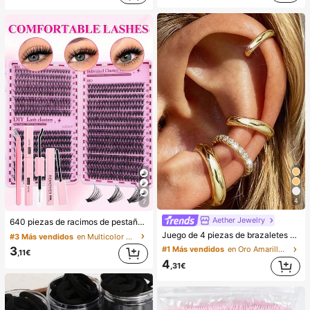
4
7
Aether Jewelry
640 piezas de racimos de pestañas postizas de visón sintético DIY, rizo D, voluminosas y esponjosas, longitud mixta de 8-16mm, adecuadas para todos los looks de maquillaje. Pegamento, removedor y pinzas disponibles según la necesidad. Ligeras, reutilizables y rentables, adecuadas para principiantes, aplicables a varias ocasiones, hermosas
Juego de 4 piezas de brazaletes de oreja minimalistas con circonita cúbica - Se pueden apilar, sin necesidad de perforación, adecuado para uso diario en la oficina (Juego de 4 piezas, no 4 pares), regalo para ella
#3 Más vendidos
en Multicolor Kits de pestañas postizas y adhesivo
3
#1 Más vendidos
en Oro Amarillo Pendientes De Mujer
,11€
4
,31€