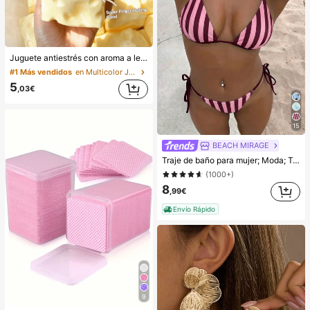
Juguete antiestrés con aroma a leche dulce de TPR suave y esponjoso con forma de dumpling, adorno divertido y lindo de 5 cm para apretar, regalo práctico y de moda, adecuado para cumpleaños, Pascua, Halloween, Navidad y varios regalos de fiesta, mejora el estado de ánimo
#1 Más vendidos
en Multicolor Juguetes para apretar para adolescen
5
,03€
15
BEACH MIRAGE
Traje de baño para mujer; Moda; Traje de baño de dos piezas morado; Playa de verano; Conjunto de bikini; Estampado aleatorio. Vacaciones
(1000+)
8
,99€
Envío Rápido
9