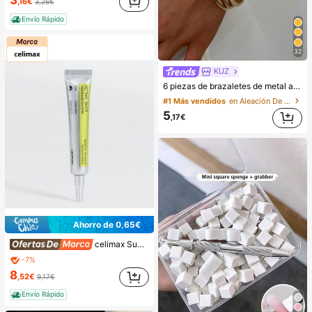
,16€
3,26€
#1 Más vendidos
en Multicolor Bolsas y bombas de vacío de aire
Envío Rápido
(1000+)
32
KUZ
6 piezas de brazaletes de metal anchos y planos de estilo vintage elegante, adecuados para uso diario, fiestas, ocasiones de vacaciones, regalo, lujo silencioso
#1 Más vendidos
en Aleación De Hierro Brazaletes de mujer
5
,17€
Ahorro de 0,65€
celimax Sueros y tratamiento facial
-7%
8
,52€
9,17€
Envío Rápido