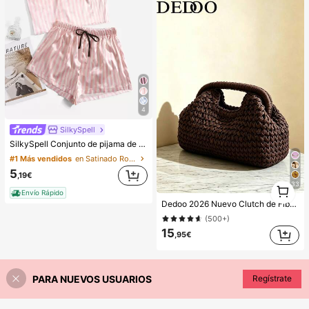
4
SilkySpell
SilkySpell Conjunto de pijama de camiseta de satén con estampado de rayas, temporada festiva
#1 Más vendidos
en Satinado Ropa de dormir para mujer
5
,19€
1
33
Envío Rápido
1
Dedoo 2026 Nuevo Clutch de Fibra Natural, Bolso de Playa de Verano Tejido a Mano de Hierba de Rafia, Bolso de Paja, Estilo Boho Chic
(500+)
15
,95€
PARA NUEVOS USUARIOS
Regístrate