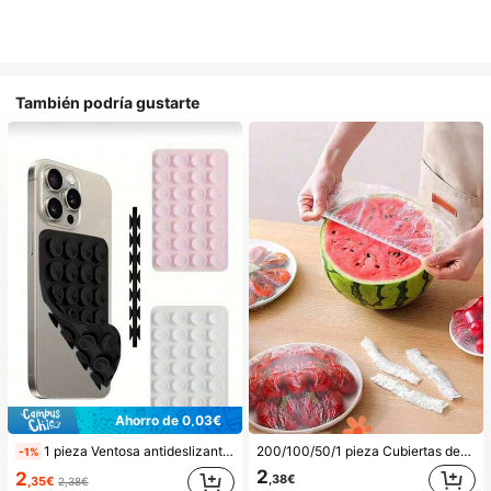
También podría gustarte
Ahorro de 0,03€
1 pieza Ventosa antideslizante de silicona para teléfono, 28 piezas Ventosas de silicona (almohadillas autoadhesivas), Antipega para teléfono, Almohadilla de succión para banco de energía de teléfono (Compatible con iPhone, teléfonos Android), Regalo de cumpleaños, Soporte para teléfono para familia/amigos, Soporte para teléfono, Accesorios para teléfono
200/100/50/1 pieza Cubiertas desechables de película adherente para alimentos, cubiertas para cabezal de ducha, bolsas desechables multiusos, cubiertas desechables para zapatos, película adherente de cocina reforzada, cubiertas de preservación de alimentos para refrigerador doméstico, cubiertas elásticas, uso diario
-1%
2
2
,38€
,35€
2,38€