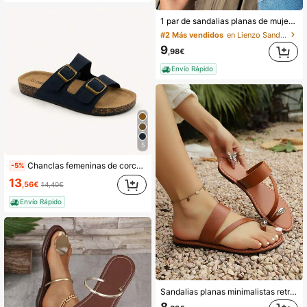
(1000+)
1 par de sandalias planas de mujer con correa tejida, estilo bohemio maya, moda europea y americana, sexy para verano, playa, hogar, casual y fiesta
#2 Más vendidos
#2 Más vendidos
en Lienzo Sandalias De Mujer
en Lienzo Sandalias De Mujer
(1000+)
(1000+)
#2 Más vendidos
en Lienzo Sandalias De Mujer
9
,98€
(1000+)
Envío Rápido
5
Chanclas femeninas de corcho con dos hebillas regulables
-5%
13
,56€
14,40€
Envío Rápido
Sandalias planas minimalistas retro de tono marrón con diseño de tira ancha y decoración de metal en el dedo, versátiles para ir al trabajo y a la playa, para mujer