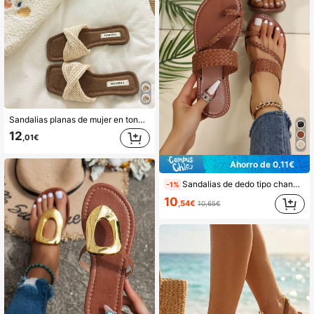
Sandalias planas de mujer en tonos neutros para la playa, estilo minimalista cómodo, adecuadas para vacaciones, playa, uso diario en el hogar, zapatillas de verano blancas tejidas con punta abierta
12
,01€
Ahorro de 0,11€
Sandalias de dedo tipo chanclas casuales para mujer, con detalle trenzado, de piel artificial lisa, tipo tira entre los dedos, planas, para atuendos de primavera y verano
-1%
10
,54€
10,65€