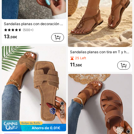
Sandalias planas con decoración dorada hueca para mujer, sandalias planas ligeras y de moda con ambiente de vacaciones para el verano, chanclas
(500+)
13
,08€
Sandalias planas con tira en T y hebilla de metal tejida, cómodas y con estilo retro para mujeres, de cuero sintético marrón, adecuadas para el verano, la playa, las vacaciones y el uso diario
25 Left
11
,58€
21
Ahorro de 0,01€