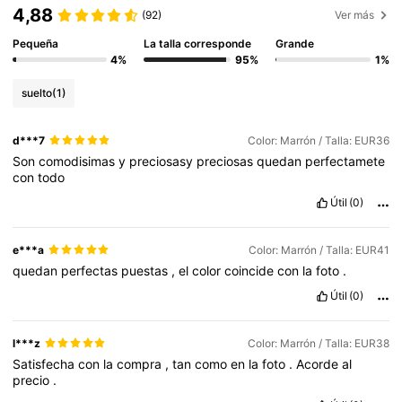
4,88
(92)
Ver más
Pequeña
La talla corresponde
Grande
4%
95%
1%
suelto
(1)
d***7
Color: Marrón / Talla: EUR36
Son
comodisimas
y
preciosasy
preciosas
quedan
perfectamete
con
todo
Útil
(0)
e***a
Color: Marrón / Talla: EUR41
quedan
perfectas
puestas
,
el
color
coincide
con
la
foto
.
Útil
(0)
l***z
Color: Marrón / Talla: EUR38
Satisfecha
con
la
compra
,
tan
como
en
la
foto
.
Acorde
al
precio
.