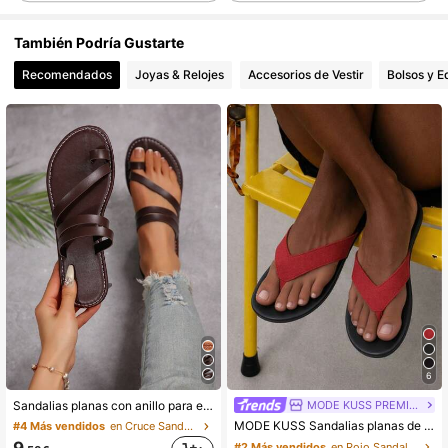
1.6K Seguidores
4,82
También Podría Gustarte
Recomendados
Joyas & Relojes
Accesorios de Vestir
Bolsos y E
1.6K Seguidores
4,82
1.6K Seguidores
4,82
1.6K Seguidores
4,82
1.6K Seguidores
4,82
1.6K Seguidores
4,82
6
MODE KUSS PREMIUM
Sandalias planas con anillo para el dedo para mujer, chanclas de playa con punta abierta, cordones y suela antideslizante
1.6K Seguidores
4,82
MODE KUSS Sandalias planas de verano con tira y diseño minimalista popular para mujer, zapatillas de casa para mujer, esencial para vacaciones, sandalia negra, chanclas
#4 Más vendidos
en Cruce Sandalias De Mujer
9
#2 Más vendidos
en Rojo Sandalias De Mujer