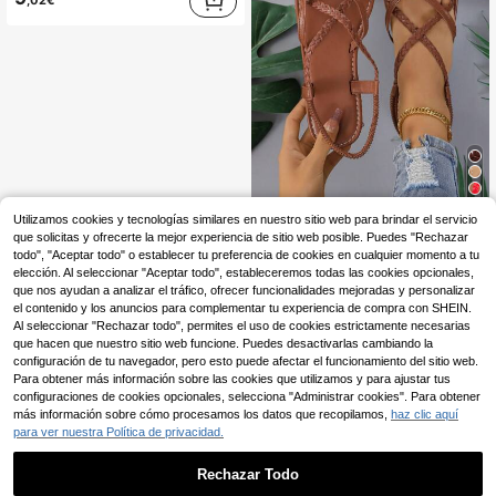
,02€
13
Utilizamos cookies y tecnologías similares en nuestro sitio web para brindar el servicio
Sandalias planas tejidas tipo chanclas para mujer con plantilla gruesa, suaves y cómodas, de unicolor, estilo bohemio casual vanguardista, elegantes para vacaciones, de cuero PU con tiras cruzadas, para playa y verano
que solicitas y ofrecerte la mejor experiencia de sitio web posible. Puedes "Rechazar
todo", "Aceptar todo" o establecer tu preferencia de cookies en cualquier momento a tu
10
,77€
elección. Al seleccionar "Aceptar todo", estableceremos todas las cookies opcionales,
que nos ayudan a analizar el tráfico, ofrecer funcionalidades mejoradas y personalizar
el contenido y los anuncios para complementar tu experiencia de compra con SHEIN.
Al seleccionar "Rechazar todo", permites el uso de cookies estrictamente necesarias
que hacen que nuestro sitio web funcione. Puedes desactivarlas cambiando la
configuración de tu navegador, pero esto puede afectar el funcionamiento del sitio web.
Para obtener más información sobre las cookies que utilizamos y para ajustar tus
configuraciones de cookies opcionales, selecciona "Administrar cookies". Para obtener
más información sobre cómo procesamos los datos que recopilamos,
haz clic aquí
para ver nuestra Política de privacidad.
Rechazar Todo