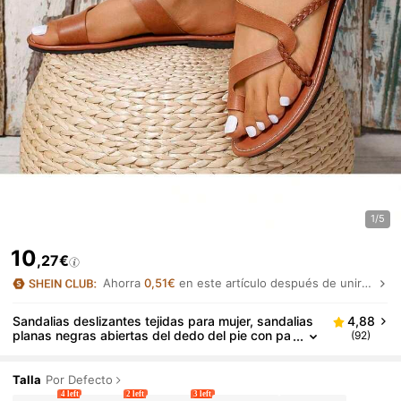
1/5
10
,27€
Ahorra
0,51€
en este artículo después de unirte.
Sandalias deslizantes tejidas para mujer, sandalias
4,88
planas negras abiertas del dedo del pie con pa
(92)
rte superior suave y antideslizante en tallas gra
ndes, zapatillas planas marrón de punta redonda p
ara exterior
Talla
Por Defecto
4 left
2 left
3 left