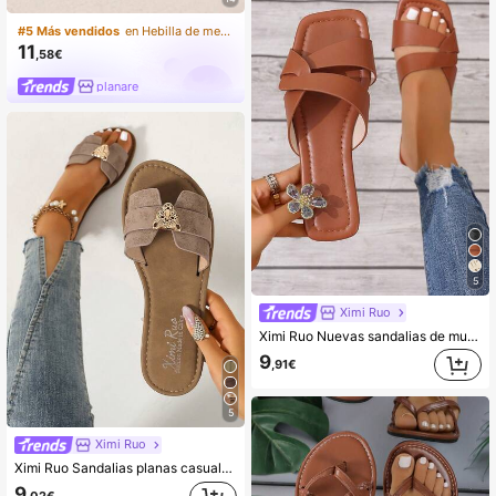
#5 Más vendidos
#5 Más vendidos
en Hebilla de metal Sandalias De Mujer
en Hebilla de metal Sandalias De Mujer
33 Left
33 Left
11
#5 Más vendidos
en Hebilla de metal Sandalias De Mujer
,58€
33 Left
planare
5
Ximi Ruo
Ximi Ruo Nuevas sandalias de mujer de estilo primavera/verano, de estilo fashionable y casual, con estilo romano y de fácil puesta, en colores negro/marrón/beige. Cómodas sandalias planas con relieve, recomendadas por bloggers. Sandalias con detalles de pedrería, cuña gruesa y estilo avanzado para la playa, al estilo del desierto y francés
9
,91€
5
Ximi Ruo
Ximi Ruo Sandalias planas casuales estilo coreano para mujer, calzado de verano para exterior, sandalias de punta abierta, primavera otoño verano, nuevas sandalias romanas tejidas, sandalias frescas de verano para mujer, calzado de exterior de moda estilo francés, sandalias planas para combinar con faldas, para salidas, playa, apartamento, color marrón, calzado de exterior plano para mujer
9