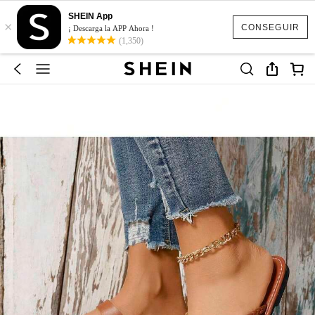
SHEIN App
×
CONSEGUIR
¡ Descarga la APP Ahora !
(1,350)