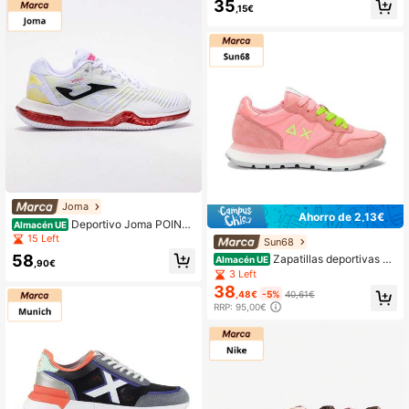
35
,15€
Joma
Ahorro de 2,13€
Deportivo Joma POINT
Almacén UE
LADY clay 2502 BLANCO CMSport
15 Left
Sun68
58
Zapatillas deportivas Su
Almacén UE
,90€
n68 Ally Solid rosa para mujer
3 Left
38
,48€
-5%
40,61€
RRP: 95,00€