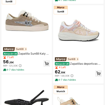
Sun68
Zapatilla Sun68 Katy Wi
Almacén UE
nter beige logo glitter para mujer
7 Left
Sun68
56
,25€
Zapatillas deportivas Su
Almacén UE
RRP: 125,00€
n68 venus Suede beige para mujer
4 Left
4-7 días hábiles
62
,55€
RRP: 139,00€
4-7 días hábiles