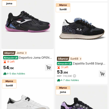
Joma
Deportivo Joma OPEN L
Almacén UE
Sun68
ADY PADEL 2501 NEGRO CMSport
8 Left
Zapatilla Sun68 Stargirl
Almacén UE
54
negra Animal print para mujer
3 Left
,15€
53
,55€
4-5 días hábiles
RRP: 119,00€
4-7 días hábiles