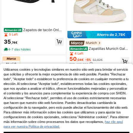
Zapatos de tacón Only
Almacén UE
Coco negros de punta para mujer
5 Left
Ahorro de 2,78€
35
,74€
Munich
Zapatillas Munich Gala
Almacén UE
4-7 días hábiles
02 beige y blanco de botín para muj
4 Left
er
50
,04€
-5%
52,82€
RRP: 139,00€
4-7 días hábiles
Utilizamos cookies y tecnologías similares en nuestro sitio web para brindar el servicio
que solicitas y ofrecerte la mejor experiencia de sitio web posible. Puedes "Rechazar
todo", "Aceptar todo" o establecer tu preferencia de cookies en cualquier momento a tu
elección. Al seleccionar "Aceptar todo", estableceremos todas las cookies opcionales,
que nos ayudan a analizar el tráfico, ofrecer funcionalidades mejoradas y personalizar
el contenido y los anuncios para complementar tu experiencia de compra con SHEIN.
Al seleccionar "Rechazar todo", permites el uso de cookies estrictamente necesarias
que hacen que nuestro sitio web funcione. Puedes desactivarlas cambiando la
configuración de tu navegador, pero esto puede afectar el funcionamiento del sitio web.
Para obtener más información sobre las cookies que utilizamos y para ajustar tus
Ahorro de 4,31€
configuraciones de cookies opcionales, selecciona "Administrar cookies". Para obtener
más información sobre cómo procesamos los datos que recopilamos,
haz clic aquí
Munich
para ver nuestra Política de privacidad.
Zapatiilas deportivas M
Almacén UE