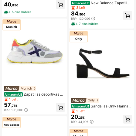
New Balance Zapatillas
Almacén UE
40
,85€
CT500PHA rosa ante para mujer
3 Left
4-5 días hábiles
84
,50€
RRP: 130,00€
4-7 días hábiles
Munich
Zapatillas deportivas M
Almacén UE
unich Versus 95 blanco para mujer
1 Left
Only
57
Sandalias Only Hanna d
,75€
Almacén UE
e tacón negras de mujer
RRP: 105,00€
1 Left
20
,25€
RRP: 44,99€