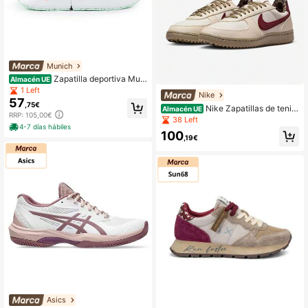
Munich
Zapatilla deportiva Muni
Almacén UE
ch Versus 96 negro para mujer
1 Left
Nike
57
,75€
Nike Zapatillas de tenis
Almacén UE
RRP: 105,00€
de corte bajo retro nuevas para muj
38 Left
4-7 días hábiles
er
100
,19€
Asics