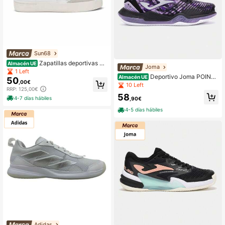
Sun68
Zapatillas deportivas Su
Almacén UE
Joma
n68 Katy blanco y negro para mujer
1 Left
Deportivo Joma POINT
Almacén UE
50
,00€
LADY clay 2501 NEGRO CMSport
10 Left
RRP: 125,00€
58
4-7 días hábiles
,90€
4-5 días hábiles
Adidas