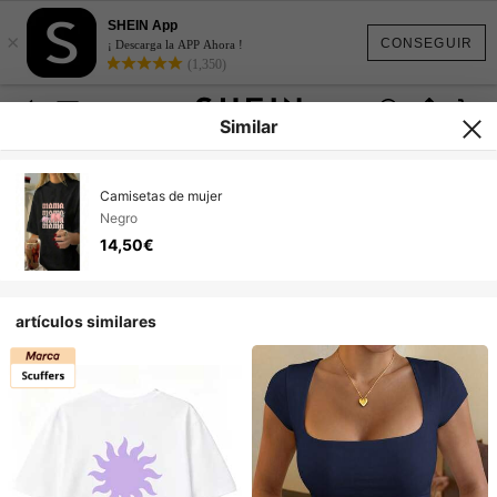
SHEIN App
×
CONSEGUIR
¡ Descarga la APP Ahora !
(1,350)
Similar
Camisetas de mujer
Negro
14,50€
artículos similares