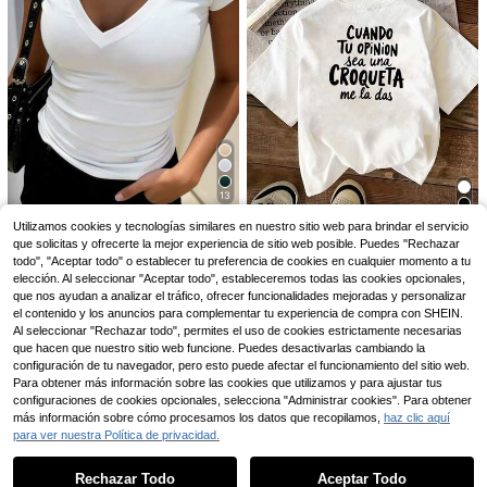
itransparente, ropa casual de calle
9
Blusa estampada para mujer con di
11
seño de puños con estampado de le
,99€
Flirla Top Camisola Ultra
Almacén UE
opardo, camisa elegante y casual d
corto De Color Liso
(1000+)
e moda para uso diario, ir al trabajo
6
13
y vacaciones
,37€
-50%
12,99€
INAWLY Solva Camiset
Almacén UE
Utilizamos cookies y tecnologías similares en nuestro sitio web para brindar el servicio
a de mujer de manga corta con cue
#1 Más vendidos
en Cultivo Camisetas informales
que solicitas y ofrecerte la mejor experiencia de sitio web posible. Puedes "Rechazar
Minimalista. 100% algo
Almacén UE
llo en V de unicolor y estilo minimali
7
todo", "Aceptar todo" o establecer tu preferencia de cookies en cualquier momento a tu
3
dón. Camiseta 1pac con diseño fro
,49€
sta
,99€
elección. Al seleccionar "Aceptar todo", estableceremos todas las cookies opcionales,
ntal y trasero, eslogan en español y
estampado en español. Camiseta d
que nos ayudan a analizar el tráfico, ofrecer funcionalidades mejoradas y personalizar
4-7 días hábiles
e manga corta para mujer.
el contenido y los anuncios para complementar tu experiencia de compra con SHEIN.
Al seleccionar "Rechazar todo", permites el uso de cookies estrictamente necesarias
que hacen que nuestro sitio web funcione. Puedes desactivarlas cambiando la
configuración de tu navegador, pero esto puede afectar el funcionamiento del sitio web.
Para obtener más información sobre las cookies que utilizamos y para ajustar tus
configuraciones de cookies opcionales, selecciona "Administrar cookies". Para obtener
más información sobre cómo procesamos los datos que recopilamos,
haz clic aquí
para ver nuestra Política de privacidad.
Mostrar artículos similares con stock
Ver todo
Rechazar Todo
Aceptar Todo
Lo sentimos, este producto está agotado.