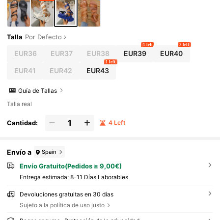
Talla
Por Defecto
1 left
2 left
EUR36
EUR37
EUR38
EUR39
EUR40
1 left
EUR41
EUR42
EUR43
Guía de Tallas
Talla real
Cantidad:
4 Left
Envío a
Spain
Envío Gratuito(Pedidos ≥ 9,00€)
Entrega estimada:
8-11 Días Laborables
Devoluciones gratuitas en 30 días
Sujeto a la política de uso justo