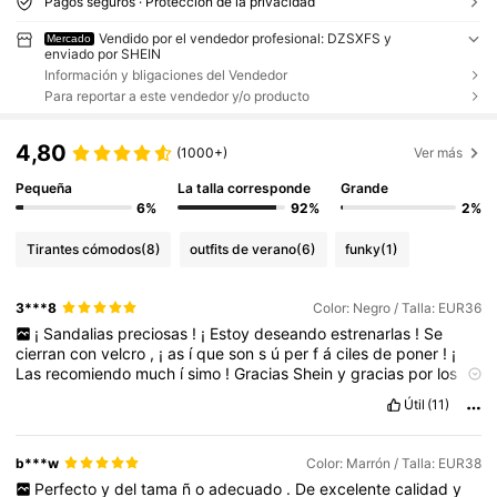
Pagos seguros · Protección de la privacidad
Vendido por el vendedor profesional: DZSXFS y
Mercado
enviado por SHEIN
Información y bligaciones del Vendedor
Para reportar a este vendedor y/o producto
4,80
(1000+)
Ver más
Pequeña
La talla corresponde
Grande
6%
92%
2%
Tirantes cómodos
(8)
outfits de verano
(6)
funky
(1)
3***8
Color: Negro / Talla: EUR36
¡
Sandalias
preciosas
!
¡
Estoy
deseando
estrenarlas
!
Se
cierran
con
velcro
,
¡
as
í
que
son
s
ú
per
f
á
ciles
de
poner
!
¡
Las
recomiendo
much
í
simo
!
Gracias
Shein
y
gracias
por
los
likes
👍👍👍
Útil
(11)
b***w
Color: Marrón / Talla: EUR38
Perfecto
y
del
tama
ñ
o
adecuado
.
De
excelente
calidad
y