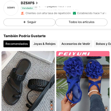
DZSXFS
K***n
seguido hace
Hace 1 día
Vendedor
1K Seguidores
4,80
Clientes con alta tasa de repetición
Establecido hace 1 año
Seguir
Todos los artículos
1K Seguidores
4,80
También Podría Gustarte
1K Seguidores
4,80
Recomendados
Joyas & Relojes
Accesorios de Vestir
Bolsos y E
1K Seguidores
4,80
1K Seguidores
4,80
1K Seguidores
4,80
1K Seguidores
4,80
1K Seguidores
4,80