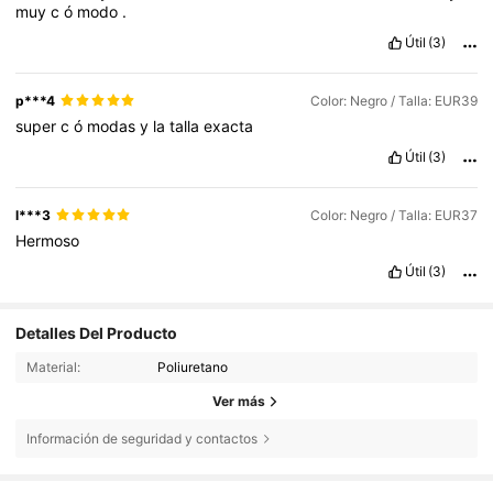
muy
c
ó
modo
.
Útil
(3)
p***4
Color: Negro / Talla: EUR39
super
c
ó
modas
y
la
talla
exacta
Útil
(3)
l***3
Color: Negro / Talla: EUR37
Hermoso
Útil
(3)
Detalles Del Producto
Material:
Poliuretano
Ver más
1K Seguidores
4,80
Información de seguridad y contactos
1K Seguidores
4,80