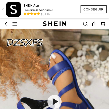
SHEIN App
×
CONSEGUIR
¡ Descarga la APP Ahora !
(1,350)