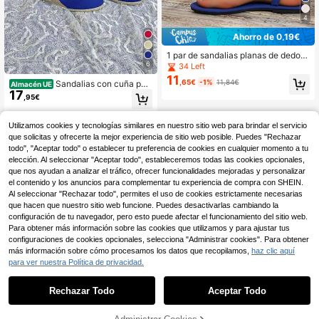
4
Ahorro de 0,19€
1 par de sandalias planas de dedo p
ara mujer, con decoración de rhines
6
34 Left
tones y correa elástica, calzado ca
11
,65€
-1%
11,84€
Sandalias con cuña par
Almacén UE
sual de verano para la playa, color
17
a mujer – Estilo mediterráneo, cómo
azul
,95€
das y con diseño brillante
4-5 días hábiles
Utilizamos cookies y tecnologías similares en nuestro sitio web para brindar el servicio
que solicitas y ofrecerte la mejor experiencia de sitio web posible. Puedes "Rechazar
todo", "Aceptar todo" o establecer tu preferencia de cookies en cualquier momento a tu
elección. Al seleccionar "Aceptar todo", estableceremos todas las cookies opcionales,
que nos ayudan a analizar el tráfico, ofrecer funcionalidades mejoradas y personalizar
el contenido y los anuncios para complementar tu experiencia de compra con SHEIN.
Al seleccionar "Rechazar todo", permites el uso de cookies estrictamente necesarias
que hacen que nuestro sitio web funcione. Puedes desactivarlas cambiando la
configuración de tu navegador, pero esto puede afectar el funcionamiento del sitio web.
Para obtener más información sobre las cookies que utilizamos y para ajustar tus
configuraciones de cookies opcionales, selecciona "Administrar cookies". Para obtener
más información sobre cómo procesamos los datos que recopilamos,
haz clic aquí
para ver nuestra Política de privacidad.
Rechazar Todo
Aceptar Todo