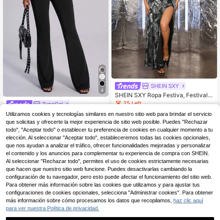
SHEIN SXY
4
SHEIN SXY Ropa Festiva, Festival
De Música Informal, Pantalones Lar
25 Left
TypaGal
gos De Mujer Con Aberturas Lateral
6
TypaGal Pantalones de
Almacén UE
Utilizamos cookies y tecnologías similares en nuestro sitio web para brindar el servicio
es Altas Y Patrón Plateado
,63€
-38%
10,72€
pierna acampanada con diseño de
(500+)
que solicitas y ofrecerte la mejor experiencia de sitio web posible. Puedes "Rechazar
ojales y pliegue en la cintura para m
todo", "Aceptar todo" o establecer tu preferencia de cookies en cualquier momento a tu
16
ujer de unicolor
,99€
elección. Al seleccionar "Aceptar todo", estableceremos todas las cookies opcionales,
que nos ayudan a analizar el tráfico, ofrecer funcionalidades mejoradas y personalizar
el contenido y los anuncios para complementar tu experiencia de compra con SHEIN.
Al seleccionar "Rechazar todo", permites el uso de cookies estrictamente necesarias
que hacen que nuestro sitio web funcione. Puedes desactivarlas cambiando la
configuración de tu navegador, pero esto puede afectar el funcionamiento del sitio web.
Para obtener más información sobre las cookies que utilizamos y para ajustar tus
configuraciones de cookies opcionales, selecciona "Administrar cookies". Para obtener
más información sobre cómo procesamos los datos que recopilamos,
haz clic aquí
para ver nuestra Política de privacidad.