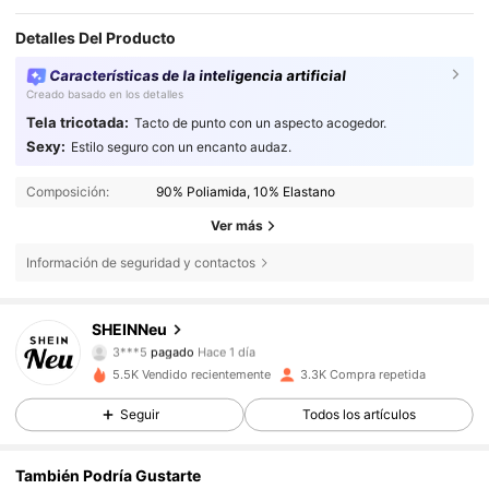
Detalles Del Producto
Características de la inteligencia artificial
Creado basado en los detalles
Tela tricotada:
Tacto de punto con un aspecto acogedor.
Sexy:
Estilo seguro con un encanto audaz.
Composición:
90% Poliamida, 10% Elastano
Ver más
Información de seguridad y contactos
SHEINNeu
88K Seguidores
4,84
3***5
pagado
Hace 1 día
n***a
seguido hace
Hace 2 horas
5.5K Vendido recientemente
3.3K Compra repetida
88K Seguidores
4,84
Seguir
Todos los artículos
También Podría Gustarte
88K Seguidores
4,84