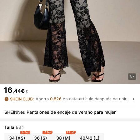
1/7
16
,44€
Ahorra
0,82€
en este artículo después de unirte.
SHEINNeu Pantalones de encaje de verano para mujer
Talla
ES
14 left
19 left
18 left
34
(XS)
36
(S)
38
(M)
40/42
(L)