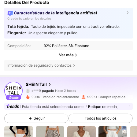
Detalles Del Producto
Características de la inteligencia artificial
Creado basado en los detalles
Tela tejida:
Tacto de tejido impecable con un atractivo refinado.
Elegante:
Un aspecto elegante y pulido.
Composición:
92% Poliéster, 8% Elastano
Ver más
Información de seguridad y contactos
1M Seguidores
4,81
SHEIN Tall
x***9
pagado
Hace 2 horas
j***k
seguido hace
Hace 30 minutos
999K+ Vendido recientemente
999K+ Compra repetida
1M Seguidores
4,81
Esta tienda está seleccionada como
「Botique de moda」
Seguir
Todos los artículos
1M Seguidores
4,81