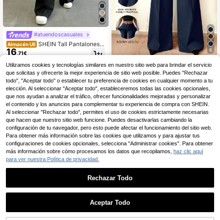
#atuendoscasuales
SHEIN Tall Pantalones d
Almacén UE
16
8
e bolsillo para mujer de talla grande,
,71€
pantalones de traje de negocios
#estiloselegantes
Utilizamos cookies y tecnologías similares en nuestro sitio web para brindar el servicio
que solicitas y ofrecerte la mejor experiencia de sitio web posible. Puedes "Rechazar
Pantalones largos de mujer de piern
17
a ancha, elásticos y finos, de color l
todo", "Aceptar todo" o establecer tu preferencia de cookies en cualquier momento a tu
,49€
iso, minimalistas y versátiles para u
elección. Al seleccionar "Aceptar todo", estableceremos todas las cookies opcionales,
so diario, oficina y deportes, con bol
que nos ayudan a analizar el tráfico, ofrecer funcionalidades mejoradas y personalizar
sillos y detalle de costura para dar f
el contenido y los anuncios para complementar tu experiencia de compra con SHEIN.
orma a las piernas, primavera/veran
Al seleccionar "Rechazar todo", permites el uso de cookies estrictamente necesarias
o
que hacen que nuestro sitio web funcione. Puedes desactivarlas cambiando la
configuración de tu navegador, pero esto puede afectar el funcionamiento del sitio web.
Para obtener más información sobre las cookies que utilizamos y para ajustar tus
configuraciones de cookies opcionales, selecciona "Administrar cookies". Para obtener
más información sobre cómo procesamos los datos que recopilamos,
haz clic aquí
para ver nuestra Política de privacidad.
Rechazar Todo
Aceptar Todo
8
DONICY·