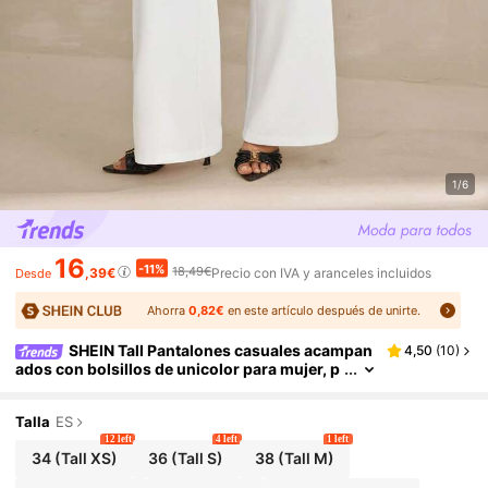
1/6
16
-11%
18,49€
,39€
Precio con IVA y aranceles incluidos
Desde
Ahorra
0,82€
en este artículo después de unirte.
SHEIN Tall Pantalones casuales acampan
4,50
(
10
)
ados con bolsillos de unicolor para mujer, p
antalón blanco, otoño, ropa de otoño para m
ujer, mujeres altas
Talla
ES
12 left
4 left
1 left
34
(Tall XS)
36
(Tall S)
38
(Tall M)