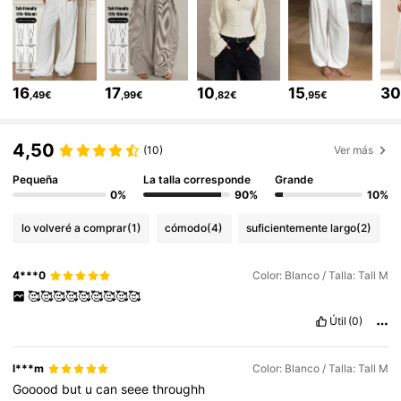
1M Seguidores
4,81
1M Seguidores
4,81
16
17
10
15
3
,49€
,99€
,82€
,95€
1M Seguidores
4,81
4,50
(10)
Ver más
Pequeña
La talla corresponde
Grande
0%
90%
10%
1M Seguidores
4,81
lo volveré a comprar
(1)
cómodo
(4)
suficientemente largo
(2)
1M Seguidores
4,81
4***0
Color: Blanco / Talla: Tall M
🥰🥰🥰🥰🥰🥰🥰🥰🥰
1M Seguidores
4,81
Útil
(0)
l***m
Color: Blanco / Talla: Tall M
1M Seguidores
4,81
Gooood
but
u
can
seee
throughh