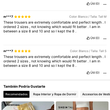
Útil
(0)
1M Seguidores
4,81
m***7
Color: Blanco / Talla: Tall M
These
trousers
are
extremely
comfortable
and
perfect
length
.
I
ordered
2
sizes
,
not
knowing
which
would
fit
better
.
I
am
in
between
a
size
8
and
10
and
so
I
kept
the
8
.
Útil
(0)
m***7
Color: Blanco / Talla: Tall S
These
trousers
are
extremely
comfortable
and
perfect
length
.
I
ordered
2
sizes
,
not
knowing
which
would
fit
better
.
I
am
in
between
a
size
8
and
10
and
so
I
kept
the
8
.
Útil
(0)
También Podría Gustarte
Recomendados
Ropa Interior y Ropa de Dormir
Accesorios de Vesti