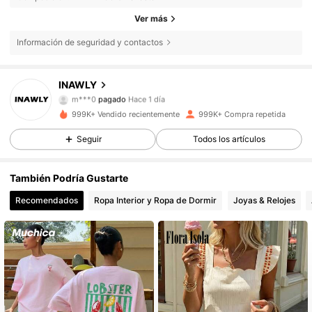
Ver más
Información de seguridad y contactos
1.1M Seguidores
4,82
INAWLY
m***0
pagado
Hace 1 día
a***m
seguido hace
Hace 4 horas
999K+ Vendido recientemente
999K+ Compra repetida
1.1M Seguidores
4,82
Seguir
Todos los artículos
1.1M Seguidores
4,82
También Podría Gustarte
Recomendados
Ropa Interior y Ropa de Dormir
Joyas & Relojes
1.1M Seguidores
4,82
1.1M Seguidores
4,82