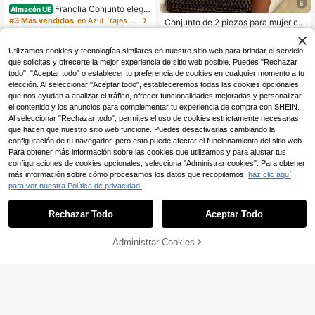
6
Franclia Conjunto elega
Almacén UE
nte de 2 piezas para mujer, Conjunt
#3 Más vendidos
en Azul Trajes de dos piezas para mujer
Conjunto de 2 piezas para mujer co
o a rayas de 2 piezas para mujer, C
n top holgado de hombros descubie
14
13
onjunto casual de 2 piezas para muj
,35€
,99€
rtos y mangas farol con lunares en
er, Camiseta de mujer, Camiseta sin
Utilizamos cookies y tecnologías similares en nuestro sitio web para brindar el servicio
blanco y negro, y shorts de cintura
mangas de mujer, Pantalones de pie
elástica, elegante, ropa de resort pa
que solicitas y ofrecerte la mejor experiencia de sitio web posible. Puedes "Rechazar
rna ancha de mujer, Conjunto casua
ra verano
todo", "Aceptar todo" o establecer tu preferencia de cookies en cualquier momento a tu
l de mujer, Uso diario, Conjunto de p
elección. Al seleccionar "Aceptar todo", estableceremos todas las cookies opcionales,
rimavera, Conjunto de verano, Conj
que nos ayudan a analizar el tráfico, ofrecer funcionalidades mejoradas y personalizar
unto de vacaciones, Conjunto de pr
imavera, Conjunto de camiseta de 2
el contenido y los anuncios para complementar tu experiencia de compra con SHEIN.
piezas, Conjunto casual
Al seleccionar "Rechazar todo", permites el uso de cookies estrictamente necesarias
que hacen que nuestro sitio web funcione. Puedes desactivarlas cambiando la
configuración de tu navegador, pero esto puede afectar el funcionamiento del sitio web.
Para obtener más información sobre las cookies que utilizamos y para ajustar tus
configuraciones de cookies opcionales, selecciona "Administrar cookies". Para obtener
más información sobre cómo procesamos los datos que recopilamos,
haz clic aquí
para ver nuestra Política de privacidad.
Rechazar Todo
Aceptar Todo
Administrar Cookies
AÑADIR A LA BOLSA
9
Breezaya
Flora Isola
SHEIN Holidaya Conjunto casual de
Flora Isola Flora Isola Co
Almacén UE
top halter de unicolor y shorts a ray
njunto casual de vacaciones para
8
13
,32€
-55%
18,49€
,99€
as para mujer
mujer de talla estándar con top sin t
irantes con volantes y pantalones a