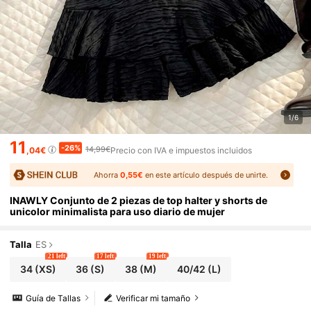
1/6
11
-26%
14,99€
,04€
Precio con IVA e impuestos incluidos
Ahorra
0,55€
en este artículo después de unirte.
INAWLY Conjunto de 2 piezas de top halter y shorts de
unicolor minimalista para uso diario de mujer
Talla
ES
21 left
17 left
19 left
34
(XS)
36
(S)
38
(M)
40/42
(L)
Guía de Tallas
Verificar mi tamaño