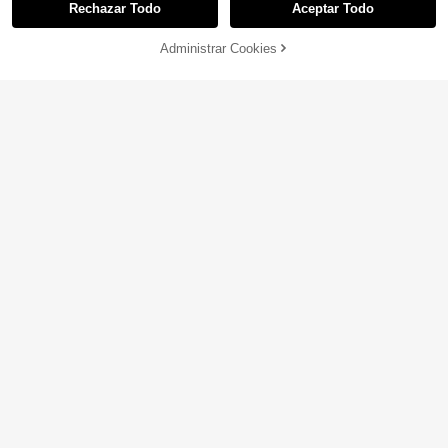
Rechazar Todo
Aceptar Todo
AÑADIR A LA
Administrar Cookies
COMPRAR AHORA
BOLSA