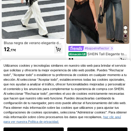
11
Blusa negra de verano elegante de
mujer con parches de encaje de uni
12
#bajoelreflector
,77€
color y espalda descubierta
SHEIN Tall Elegante top
Almacén UE
camisola sin espalda con ribete de
11
,49€
encaje negro, blusa sin mangas con
Utilizamos cookies y tecnologías similares en nuestro sitio web para brindar el servicio
patchwork de satén para fiesta noc
turna, cóctel, formal, casual de neg
que solicitas y ofrecerte la mejor experiencia de sitio web posible. Puedes "Rechazar
ocios, top de verano, para mujeres
todo", "Aceptar todo" o establecer tu preferencia de cookies en cualquier momento a tu
altas
elección. Al seleccionar "Aceptar todo", estableceremos todas las cookies opcionales,
que nos ayudan a analizar el tráfico, ofrecer funcionalidades mejoradas y personalizar
el contenido y los anuncios para complementar tu experiencia de compra con SHEIN.
Al seleccionar "Rechazar todo", permites el uso de cookies estrictamente necesarias
que hacen que nuestro sitio web funcione. Puedes desactivarlas cambiando la
configuración de tu navegador, pero esto puede afectar el funcionamiento del sitio web.
Para obtener más información sobre las cookies que utilizamos y para ajustar tus
configuraciones de cookies opcionales, selecciona "Administrar cookies". Para obtener
más información sobre cómo procesamos los datos que recopilamos,
haz clic aquí
para ver nuestra Política de privacidad.