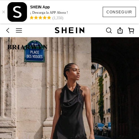
SHEIN App
×
CONSEGUIR
¡ Descarga la APP Ahora !
(1,350)