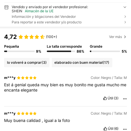
Vendido y enviado por el vendedor profesional:
SHEIN
Almacén de la UE
Información y bligaciones del Vendedor
Para reportar a este vendedor y/o producto
4,72
(100+)
Ver más
Pequeña
La talla corresponde
Grande
9%
86%
5%
lo volveré a comprar
(3)
elaborado con buen material
(17)
m***y
Color: Negro / Talla: M
Est
á
genial
queda
muy
bien
es
muy
bonito
me
gusta
mucho
me
encanta
elegante
Útil
(3)
m***y
Color: Negro / Talla: M
Muy
buena
calidad
,
igual
a
la
foto
Útil
(6)