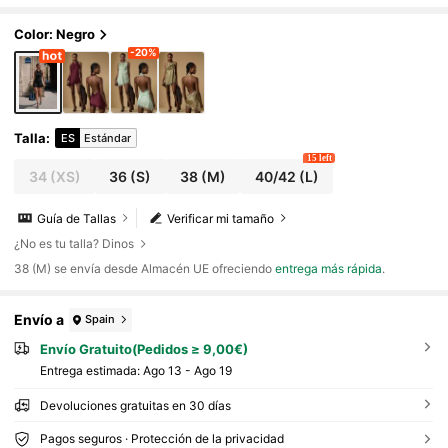
fiesta
Color: Negro
-20%
Talla
:
ES
Estándar
15 left
34
(XS)
36
(S)
38
(M)
40/42
(L)
Guía de Tallas
Verificar mi tamaño
¿No es tu talla? Dinos
​38 (M) se envía desde Almacén UE ofreciendo
entrega más rápida
.
Envío a
Spain
Envío Gratuito(Pedidos ≥ 9,00€)
Entrega estimada:
Ago 13 - Ago 19
Devoluciones gratuitas en 30 días
Pagos seguros · Protección de la privacidad