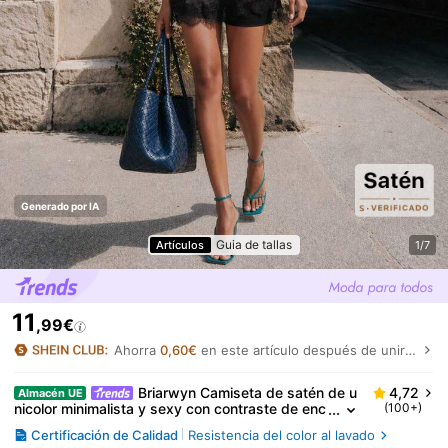
Generado por IA
Guia de tallas
Artículos
1/7
11
,99€
Ahorra
0,60€
en este artículo después de unirte.
Briarwyn Camiseta de satén de u
4,72
Almacén UE
nicolor minimalista y sexy con contraste de enc
(100+)
aje en la espalda y cuello halter para mujer, top
Certificación de Calidad
Resistencia del color al lavado
negro, tops sexy para mujer, disfraz de Halloween,