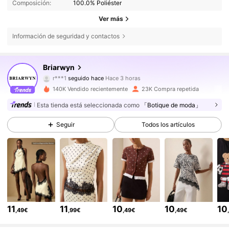
Composición:
100.0% Poliéster
Ver más
Información de seguridad y contactos
126K Seguidores
4,75
Briarwyn
g***o
está navegando
126K Seguidores
4,75
140K Vendido recientemente
23K Compra repetida
Esta tienda está seleccionada como
「Botique de moda」
126K Seguidores
4,75
Seguir
Todos los artículos
126K Seguidores
4,75
126K Seguidores
4,75
11
11
10
10
10
,49€
,99€
,49€
,49€
126K Seguidores
4,75