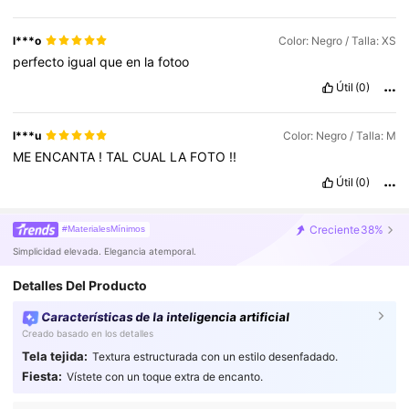
l***o
Color: Negro / Talla: XS
perfecto
igual
que
en
la
fotoo
Útil
(0)
l***u
Color: Negro / Talla: M
ME
ENCANTA
!
TAL
CUAL
LA
FOTO
!!
Útil
(0)
Creciente
38%
#MaterialesMínimos
Simplicidad elevada. Elegancia atemporal.
Detalles Del Producto
Características de la inteligencia artificial
Creado basado en los detalles
Tela tejida:
Textura estructurada con un estilo desenfadado.
Fiesta:
Vístete con un toque extra de encanto.