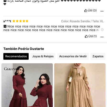
قماشه
كمان
والون
الصوة
متل
حلو
باردة
🧡🧡🧡🧡🧡🧡🧡🧡🧡🧡🧡🧡🧡
🧡
Útil
(3)
s***t
Color: Rosado Sandía / Talla: XL
Nice
nice
nice
nice
nice
nice
nice
nice
nice
nice
nice
nice
nice
nice
nice
nice
nice
nice
nice
nice
nice
nice
nice
nice
nice
nice
nice
nice
Útil
(1)
También Podría Gustarte
Recomendados
Joyas & Relojes
Accesorios de Vestir
Zapatos