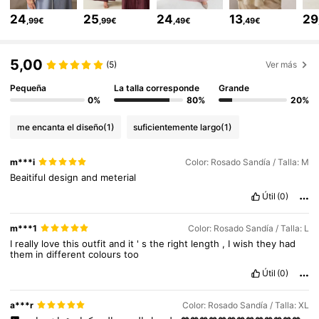
195K Seguidores
4,77
24
25
24
13
29
,99€
,99€
,49€
,49€
195K Seguidores
4,77
5,00
(5)
Ver más
Pequeña
La talla corresponde
Grande
0%
80%
20%
195K Seguidores
4,77
me encanta el diseño
(1)
suficientemente largo
(1)
195K Seguidores
4,77
m***i
Color: Rosado Sandía / Talla: M
Beaitiful
design
and
meterial
Útil
(0)
195K Seguidores
4,77
m***1
Color: Rosado Sandía / Talla: L
I
really
love
this
outfit
and
it
'
s
the
right
length
,
I
wish
they
had
195K Seguidores
4,77
them
in
different
colours
too
Útil
(0)
195K Seguidores
4,77
a***r
Color: Rosado Sandía / Talla: XL