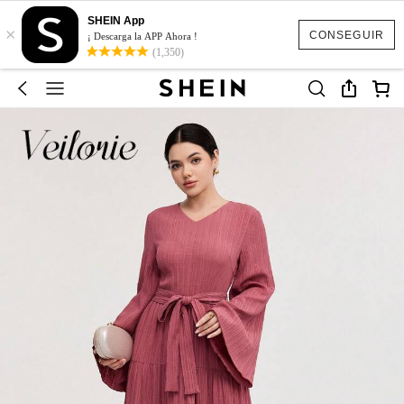
SHEIN App
×
CONSEGUIR
¡ Descarga la APP Ahora !
(1,350)