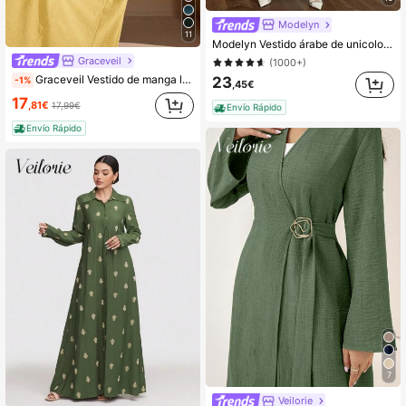
Modelyn
11
Modelyn Vestido árabe de unicolor y mangas de campana elegante para mujer, vestidos largos de noche de otoño, modesto
Graceveil
(1000+)
Graceveil Vestido de manga larga con cuello redondo, unicolor, hombros con cordón, cintura recogida y cintura ajustable con corbata
23
-1%
,45€
17
,81€
17,99€
Envío Rápido
Envío Rápido
7
Veilorie