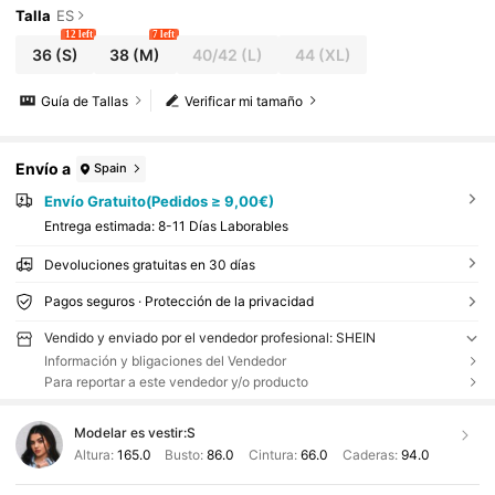
Talla
ES
12 left
7 left
36
(S)
38
(M)
40/42
(L)
44
(XL)
Guía de Tallas
Verificar mi tamaño
Envío a
Spain
Envío Gratuito(Pedidos ≥ 9,00€)
Entrega estimada:
8-11 Días Laborables
Devoluciones gratuitas en 30 días
Pagos seguros · Protección de la privacidad
Vendido y enviado por el vendedor profesional: SHEIN
Información y bligaciones del Vendedor
Para reportar a este vendedor y/o producto
Modelar es vestir:
S
Altura:
165.0
Busto:
86.0
Cintura:
66.0
Caderas:
94.0