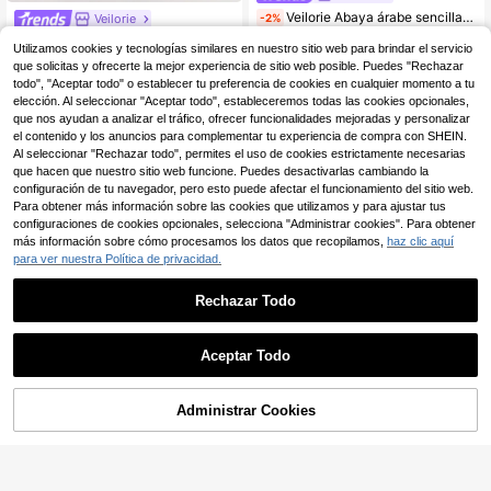
Veilorie Abaya árabe sencilla de unicolor de manga larga con cruce y envolvente para mujer
-2%
Veilorie
Veilorie Vestido largo tipo abaya de manga larga con un solo pecho y estampado floral, de estilo casual y modesto para mujeres
16
,89€
17,32€
Utilizamos cookies y tecnologías similares en nuestro sitio web para brindar el servicio
29
que solicitas y ofrecerte la mejor experiencia de sitio web posible. Puedes "Rechazar
,49€
Envío Rápido
todo", "Aceptar todo" o establecer tu preferencia de cookies en cualquier momento a tu
Envío Rápido
elección. Al seleccionar "Aceptar todo", estableceremos todas las cookies opcionales,
que nos ayudan a analizar el tráfico, ofrecer funcionalidades mejoradas y personalizar
el contenido y los anuncios para complementar tu experiencia de compra con SHEIN.
Al seleccionar "Rechazar todo", permites el uso de cookies estrictamente necesarias
que hacen que nuestro sitio web funcione. Puedes desactivarlas cambiando la
configuración de tu navegador, pero esto puede afectar el funcionamiento del sitio web.
Para obtener más información sobre las cookies que utilizamos y para ajustar tus
configuraciones de cookies opcionales, selecciona "Administrar cookies". Para obtener
más información sobre cómo procesamos los datos que recopilamos,
haz clic aquí
para ver nuestra Política de privacidad.
Rechazar Todo
Aceptar Todo
6
Administrar Cookies
AÑADIR A LA BOLSA
Al Najma
#2 Más vendidos
en Ropa árabe
Yasmyna
SHEIN Najma Vestido árabe de mujer con cuello mao, decoración de botones, tela bordada, mangas farol y bajo acampanado
(100+)
Yasmyna Vestido largo rosa de cuello redondo con rayas oscuras, textura y mangas acampanadas holgadas
#2 Más vendidos
#2 Más vendidos
en Ropa árabe
en Ropa árabe