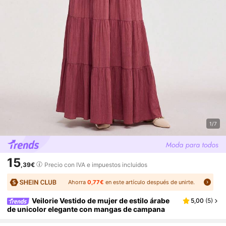
1/7
15
,39€
Precio con IVA e impuestos incluidos
Ahorra
0,77€
en este artículo después de unirte.
Veilorie Vestido de mujer de estilo árabe
5,00
(
5
)
de unicolor elegante con mangas de campana