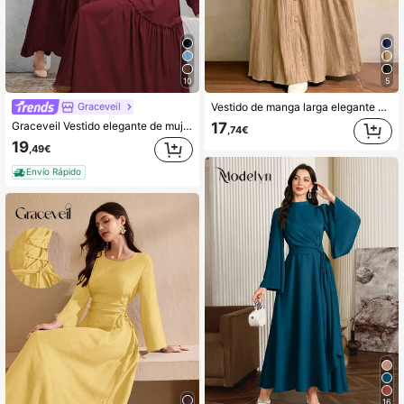
10
5
Graceveil
Vestido de manga larga elegante con botones, plisado y torsión en unicolor para otoño
Graceveil Vestido elegante de mujer con cuello alto, mangas raglán y dobladillo con volantes
17
,74€
19
,49€
Envío Rápido
16