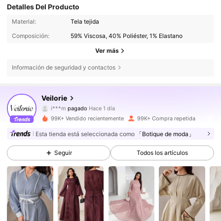
Detalles Del Producto
Material:
Tela tejida
Composición:
59% Viscosa, 40% Poliéster, 1% Elastano
Ver más
Información de seguridad y contactos
195K Seguidores
4,77
Veilorie
i***m
pagado
Hace 1 día
4***8
seguido hace
Hace 1 horas
99K+ Vendido recientemente
99K+ Compra repetida
195K Seguidores
4,77
Esta tienda está seleccionada como
「Botique de moda」
Seguir
Todos los artículos
195K Seguidores
4,77
195K Seguidores
4,77