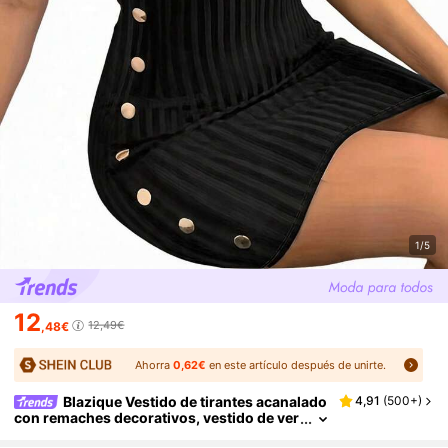
1/5
12
12,49€
,48€
Ahorra
0,62€
en este artículo después de unirte.
Blazique Vestido de tirantes acanalado
4,91
(
500+
)
con remaches decorativos, vestido de ver
ano elegante de unicolor desgastado para