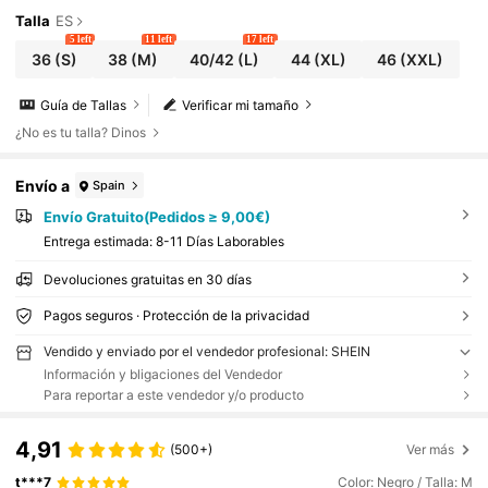
vacaciones y citas casuales
Talla
ES
5 left
11 left
17 left
36
(S)
38
(M)
40/42
(L)
44
(XL)
46
(XXL)
Guía de Tallas
Verificar mi tamaño
¿No es tu talla? Dinos
Envío a
Spain
Envío Gratuito(Pedidos ≥ 9,00€)
Entrega estimada:
8-11 Días Laborables
Devoluciones gratuitas en 30 días
Pagos seguros · Protección de la privacidad
Vendido y enviado por el vendedor profesional: SHEIN
Información y bligaciones del Vendedor
Para reportar a este vendedor y/o producto
4,91
(500+)
Ver más
t***7
Color: Negro / Talla: M