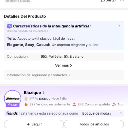
Útil
(2)
del mismo artículo
Detalles Del Producto
Características de la inteligencia artificial
Creado basado en los detalles
Tela:
Aspecto textil clásico, fácil de llevar.
Elegante, Sexy, Casual:
Un aspecto elegante y pulido.
Composición:
95% Poliéster, 5% Elastano
Ver más
Información de seguridad y contactos
3.5K Seguidores
4,70
Blazique
k***o
pagado
Hace 1 día
c***7
seguido hace
Hace 5 horas
39K Vendido recientemente
842 Compra repetida
Aument
3.5K Seguidores
4,70
Esta tienda está seleccionada como
「Botique de moda」
Seguir
Todos los artículos
3.5K Seguidores
4,70