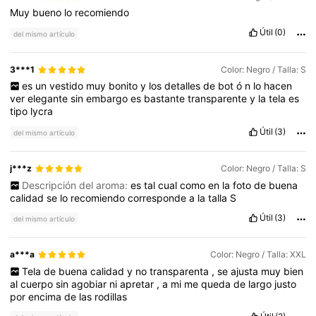
Muy
bueno
lo
recomiendo
Útil
(0)
del mismo artículo
3***1
Color: Negro / Talla: S
es
un
vestido
muy
bonito
y
los
detalles
de
bot
ó
n
lo
hacen
ver
elegante
sin
embargo
es
bastante
transparente
y
la
tela
es
tipo
lycra
Útil
(3)
del mismo artículo
j***z
Color: Negro / Talla: S
Descripción del aroma:
es
tal
cual
como
en
la
foto
de
buena
calidad
se
lo
recomiendo
corresponde
a
la
talla
S
Útil
(3)
del mismo artículo
a***a
Color: Negro / Talla: XXL
Tela
de
buena
calidad
y
no
transparenta
,
se
ajusta
muy
bien
al
cuerpo
sin
agobiar
ni
apretar
,
a
mi
me
queda
de
largo
justo
por
encima
de
las
rodillas