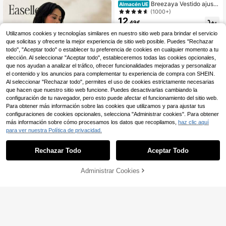
Breezaya Vestido ajusta
Almacén UE
do girante delantero con abertura fr
(1000+)
uncido lateral bajo tulipán
12
,49€
Utilizamos cookies y tecnologías similares en nuestro sitio web para brindar el servicio
que solicitas y ofrecerte la mejor experiencia de sitio web posible. Puedes "Rechazar
todo", "Aceptar todo" o establecer tu preferencia de cookies en cualquier momento a tu
elección. Al seleccionar "Aceptar todo", estableceremos todas las cookies opcionales,
que nos ayudan a analizar el tráfico, ofrecer funcionalidades mejoradas y personalizar
el contenido y los anuncios para complementar tu experiencia de compra con SHEIN.
Al seleccionar "Rechazar todo", permites el uso de cookies estrictamente necesarias
que hacen que nuestro sitio web funcione. Puedes desactivarlas cambiando la
configuración de tu navegador, pero esto puede afectar el funcionamiento del sitio web.
Para obtener más información sobre las cookies que utilizamos y para ajustar tus
configuraciones de cookies opcionales, selecciona "Administrar cookies". Para obtener
más información sobre cómo procesamos los datos que recopilamos,
haz clic aquí
para ver nuestra Política de privacidad.
Rechazar Todo
Aceptar Todo
#Fiesta Glam
Easelle Vestido diario si
Almacén UE
n mangas y ajustado de verano par
#1 Más vendidos
en Ceñido Vestidos De Mujer
Administrar Cookies
AÑADIR A LA BOLSA
a mujer
15
(1000+)
17
,36€
INAWLY Vestido de mujer con
NEW
16
estampado de plantas tropicales, d
,49€
e un solo pecho, con lazo y cuello e
n V