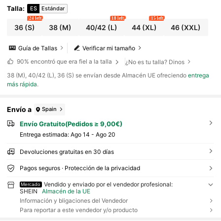
Talla
:
ES
Estándar
24 left
18 left
15 left
36
(S)
38
(M)
40/42
(L)
44
(XL)
46
(XXL)
Guía de Tallas
Verificar mi tamaño
90%
encontró que era fiel a la talla
¿No es tu talla? Dinos
​38 (M), 40/42 (L), 36 (S) se envían desde Almacén UE ofreciendo
entrega
más rápida
.
Envío a
Spain
Envío Gratuito(Pedidos ≥ 9,00€)
Entrega estimada:
Ago 14 - Ago 20
Devoluciones gratuitas en 30 días
Pagos seguros · Protección de la privacidad
Vendido y enviado por el vendedor profesional:
Mercado
SHEIN
Almacén de la UE
Información y bligaciones del Vendedor
Para reportar a este vendedor y/o producto