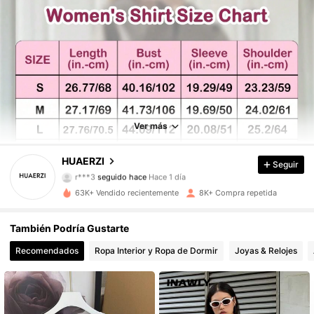
Ver más
5.3K Seguidores
4,66
HUAERZI
Seguir
r***3
seguido hace
Hace 1 día
a***i
está navegando
63K+ Vendido recientemente
8K+ Compra repetida
5.3K Seguidores
4,66
También Podría Gustarte
5.3K Seguidores
4,66
Recomendados
Ropa Interior y Ropa de Dormir
Joyas & Relojes
5.3K Seguidores
4,66