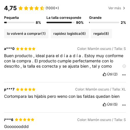
4,75
(1000+)
Ver más
Pequeña
La talla corresponde
Grande
8%
90%
2%
lo volveré a comprar
(1)
rapidez logística
(6)
regalo
(8)
a***0
Color: Marrón oscuro / Talla: S
Buen
producto
,
ideal
para
el
d
í
a
a
d
í
a
.
Estoy
muy
conforme
con
la
compra
.
El
producto
cumple
perfectamente
con
lo
descrito
,
la
talla
es
correcta
y
se
ajusta
bien
,
tal
y
como
esperaba
.
La
calidad
es
adecuada
para
el
uso
diario
,
con
Útil
(2)
buenos
acabados
y
materiales
que
se
sienten
resistentes
.
Resulta
c
ó
modo
de
usar
durante
varias
horas
y
,
por
el
momento
,
mantiene
su
forma
y
funcionalidad
sin
problemas
.
p***7
Color: Marrón oscuro / Talla: XL
En
general
,
una
buena
relaci
ó
n
calidad
-
precio
.
Lo
Cortompara
las
hijabis
pero
weno
con
las
faldas
quedan
bien
recomiendo
para
quienes
buscan
algo
pr
á
ctico
y
funcional
para
el
uso
cotidiano
.
Útil
(5)
i***6
Color: Marrón oscuro / Talla: S
Gooooooddd