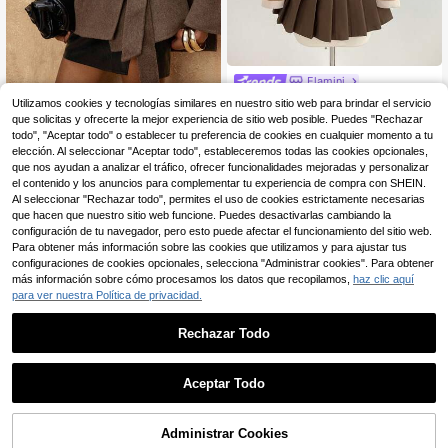
Elamini
Elamini Abrigo de lana de estil
Lumalex
NEW
Utilizamos cookies y tecnologías similares en nuestro sitio web para brindar el servicio
o chino de unicolor suave para muj
18
que solicitas y ofrecerte la mejor experiencia de sitio web posible. Puedes "Rechazar
Lumalex Abrigo asimétri
Almacén UE
,99€
er, adecuado para primavera, otoño
co de lujo de doble cara con cinturó
todo", "Aceptar todo" o establecer tu preferencia de cookies en cualquier momento a tu
31
e invierno, con cuello alto, botones
,10€
-32%
45,74€
n para mujer, ideal para otoño e invi
elección. Al seleccionar "Aceptar todo", estableceremos todas las cookies opcionales,
de contraste, corte ajustado, versáti
erno. Elegante y casual, perfecto pa
que nos ayudan a analizar el tráfico, ofrecer funcionalidades mejoradas y personalizar
l, adecuado para salidas, desplaza
ra otoño, fines de semana, vacacio
el contenido y los anuncios para complementar tu experiencia de compra con SHEIN.
mientos, uso en la oficina, fiestas, A
nes, noches de gala, trabajo y talla
ño Nuevo Chino, abrigo de lana sim
Al seleccionar "Rechazar todo", permites el uso de cookies estrictamente necesarias
grande. Un abrigo de invierno de m
ple, casual y elegante
que hacen que nuestro sitio web funcione. Puedes desactivarlas cambiando la
oda y de lujo, adecuado para citas,
configuración de tu navegador, pero esto puede afectar el funcionamiento del sitio web.
salidas, bodas, vacaciones, cumple
años y talla grande.
Para obtener más información sobre las cookies que utilizamos y para ajustar tus
configuraciones de cookies opcionales, selecciona "Administrar cookies". Para obtener
más información sobre cómo procesamos los datos que recopilamos,
haz clic aquí
para ver nuestra Política de privacidad.
Rechazar Todo
Aceptar Todo
Ahorro de 6,92€
Administrar Cookies
COMPRAR AHORA
AÑADIR A LA BOLSA
6