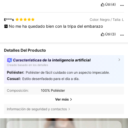
Útil
(4)
E***s
Color: Negro / Talla: L
No
me
ha
quedado
bien
con
la
tripa
del
embarazo
Útil
(3)
Detalles Del Producto
Características de la inteligencia artificial
Creado basado en los detalles
Poliéster:
Poliéster de fácil cuidado con un aspecto impecable.
Casual:
Estilo desenfadado para el día a día.
Composición:
100% Poliéster
Ver más
Información de seguridad y contactos