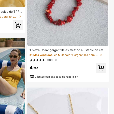
 dulce de TPR s
ing, adorno dive
en Multicolor Juguetes para apretar para adolescen
alo práctico y de
ascua, Hallowee
 mejora el estado
1 pieza Collar gargantilla asimétrico ajustable de estil
o bohemio en color rojo natural, joyería de uso diario
#1 Más vendidos
en Multicolor Gargantillas para mujer
Y2K, regalo para el Día de la Madre
(1000+)
4
,22€
Clientes con alta tasa de repetición