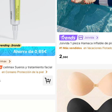
Joivida
Joivida 1 pieza Hamaca inflable de pi
- Tumbona de adulto a rayas, apta par
#1 Más vendidos
estas y relajación, disponible en rosa,
Ahorro de 0,65€
o, verde, azul y otros colores, hamaca
2
ncial para la playa y la piscina, excel
,36€
fía
limax
celimax Sueros y tratamiento facial
s
en Coreano Protección de la piel
€