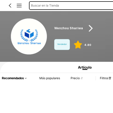
Buscar en la Tienda
Wenzhou Shariwa
Vendedor
4.80
Información del producto: Divulgación de precios, detalles de ventas y existenci
Artículo
Recomendados
Más populares
Precio
Filtros