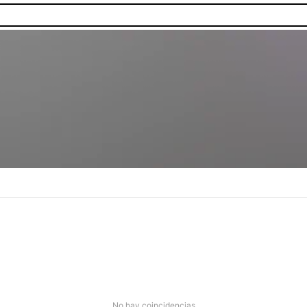
as.
No hay coincidencias