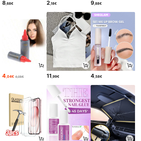
8
2
9
,68€
,18€
,88€
4
11
4
,04€
,99€
,58€
4,05€