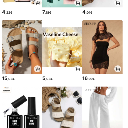
4
7
4
,22€
,18€
,01€
15
5
16
,03€
,03€
,99€