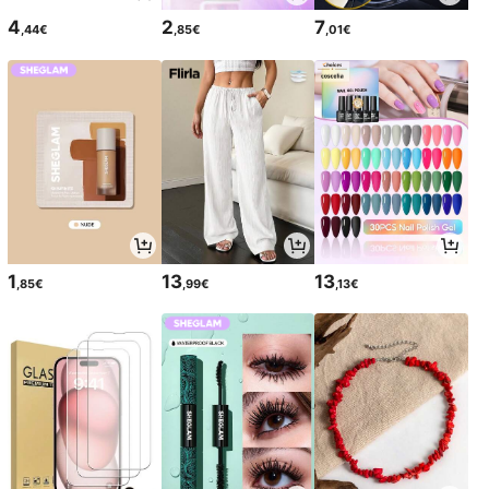
4
2
7
,44€
,85€
,01€
1
13
13
,85€
,99€
,13€