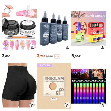
3
3
6
,61€
,74€
,00€
3,78€
-1%