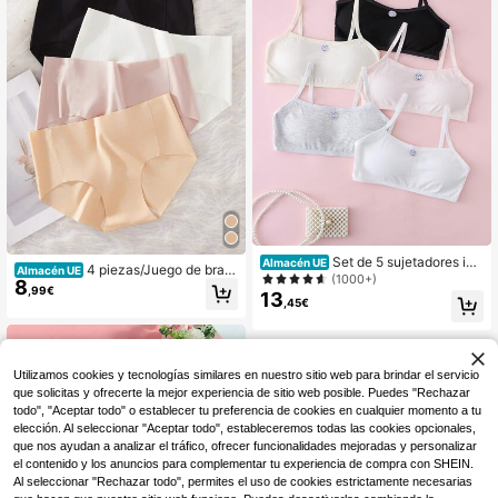
Set de 5 sujetadores ina
Almacén UE
4 piezas/Juego de brag
Almacén UE
lámbricos de moda sencilla para niñ
(1000+)
8
as triangulares de seda de hielo tra
,99€
as, cómodos de usar en todas las es
13
nspirables sin costuras para niña pr
,45€
taciones
eadolescente y adolescente, unicol
or
Utilizamos cookies y tecnologías similares en nuestro sitio web para brindar el servicio
que solicitas y ofrecerte la mejor experiencia de sitio web posible. Puedes "Rechazar
todo", "Aceptar todo" o establecer tu preferencia de cookies en cualquier momento a tu
elección. Al seleccionar "Aceptar todo", estableceremos todas las cookies opcionales,
que nos ayudan a analizar el tráfico, ofrecer funcionalidades mejoradas y personalizar
el contenido y los anuncios para complementar tu experiencia de compra con SHEIN.
Al seleccionar "Rechazar todo", permites el uso de cookies estrictamente necesarias