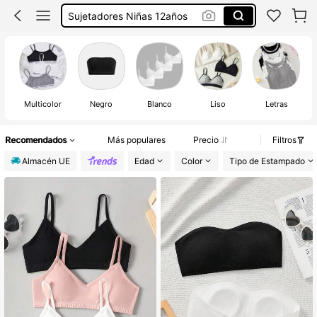
Top Niñas Sujetador
Sujetadores Niña 10 Años
Sujetador Niña
Multicolor
Negro
Blanco
Liso
Letras
Recomendados
Más populares
Precio
Filtros
Almacén UE
Edad
Color
Tipo de Estampado