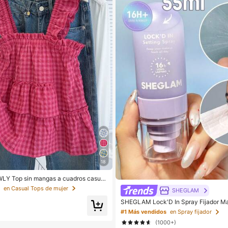
18
LY Top sin mangas a cuadros casual
verano
s
en Casual Tops de mujer
SHEGLAM
SHEGLAM Lock'D In Spray Fijador Ma
CosméTica Maquillaje Para Mujeres 
#1 Más vendidos
en Spray fijador
(1000+)