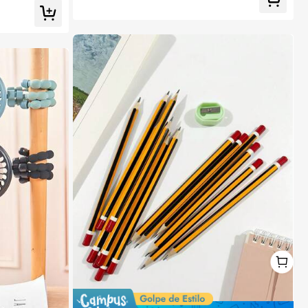
Xs/X/Xr/Xs Max/7 Plus/8 Plus/7g/8g, esquinas a prueb
a de golpes, compatible con, regalo de primavera, cu
mpleaños, profesional, vuelta al colegio
1
1