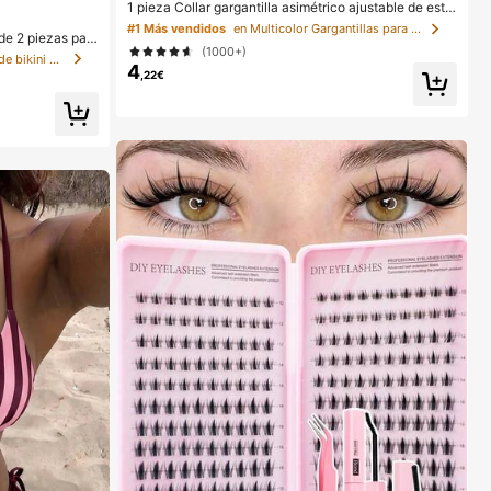
1 pieza Collar gargantilla asimétrico ajustable de estil
o bohemio en color rojo natural, joyería de uso diario
#1 Más vendidos
en Multicolor Gargantillas para mujer
de 2 piezas par
Y2K, regalo para el Día de la Madre
(1000+)
angular con lazo
en Plantas Conjuntos de bikini para mujer
champán & bragas
4
,22€