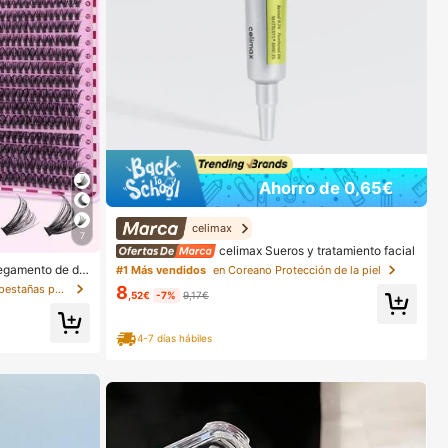
Ahorro de 0,65€
celimax
7
celimax Sueros y tratamiento facial
pegamento de do
#1 Más vendidos
en Coreano Protección de la piel
stizas de visón
en Multicolor Kits de pestañas postizas y adhesivo
8
,52€
-7%
9,17€
josas, longitudes
ara todo tipo de
or, pinzas segú
 rentable, apto p
4-7 días hábiles
, estético