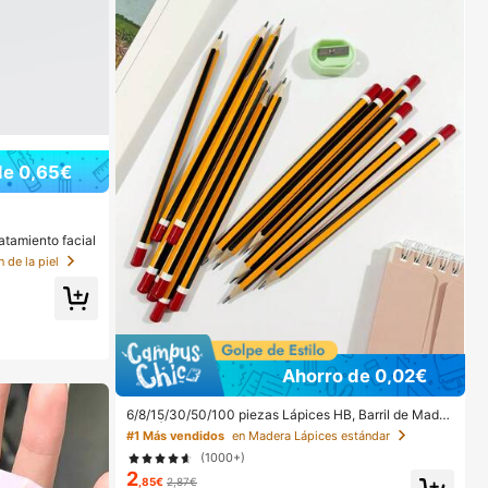
de 0,65€
atamiento facial
 de la piel
Ahorro de 0,02€
6/8/15/30/50/100 piezas Lápices HB, Barril de Mader
a de Álamo Rayado Amarillo, Punta Media de 0.7mm,
#1 Más vendidos
en Madera Lápices estándar
Dureza HB - Ideal para Estudiantes y Uso de Oficina,
(1000+)
Regreso a la Escuela
2
,85€
2,87€