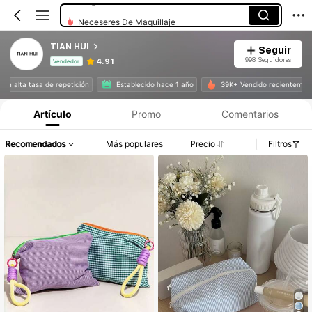
Neceseres De Maquillaje
TIAN HUI
Seguir
998 Seguidores
4.91
Vendedor
Información del producto: Divulgación de precios, detalles de ventas y existencias.
s con alta tasa de repetición
Establecido hace 1 año
39K+ Vendido recienteme
Artículo
Promo
Comentarios
Recomendados
Más populares
Precio
Filtros