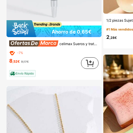
#1 Más vendido
(100
#1 Más vendido
#1 Más vendido
(100
(100
Ahorro de 0,65€
2
#1 Más vendido
,28€
(100
celimax Sueros y tratamiento facial
-7%
8
,52€
9,17€
Envío Rápido