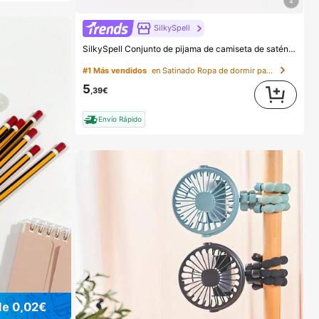
4
SilkySpell
SilkySpell Conjunto de pijama de camiseta de satén con estampado de rayas, temporada festiva
#1 Más vendidos
en Satinado Ropa de dormir para mujer
5
,39€
Envío Rápido
de 0,02€