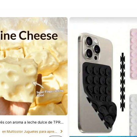
Juguete antiestrés con aroma a leche dulce de TPR suave y esponjoso con forma de dumpling, adorno divertido y lindo de 5 cm para apretar, regalo práctico y de moda, adecuado para cumpleaños, Pascua, Halloween, Navidad y varios regalos de fiesta, mejora el estado de ánimo
s
en Multicolor Juguetes para apretar para adolescen