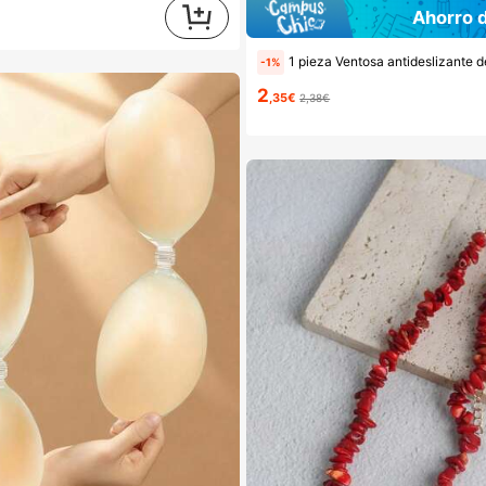
Ahorro 
1 pieza Ventosa antideslizante de silicona para teléfono, 28 piezas Ventosas de silicona (almohadillas autoadhesivas), Antipega para teléfono, Almohadilla de succión para banco de energía de teléfono (Compatible con iPhone, teléfonos Android), Rega
-1%
2
,35€
2,38€