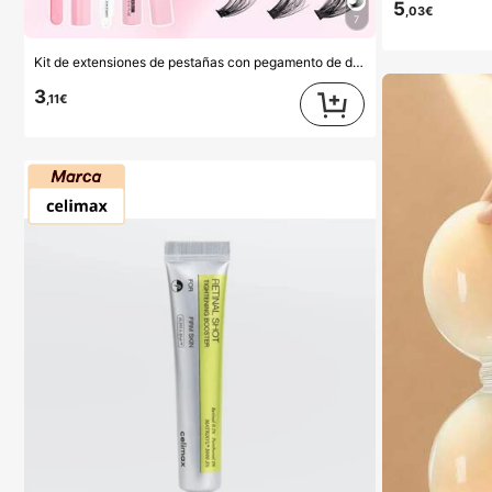
5
,03€
7
Kit de extensiones de pestañas con pegamento de doble punta/640 racimos de pestañas postizas de visón sintético DIY, rizo D, gruesas y esponjosas, longitudes mixtas de 8-16mm, iluminan los ojos para todo tipo de maquillaje. Elige pegamento, removedor, pinzas según sea necesario. Ligero, reutilizable y rentable, apto para principiantes en muchas ocasiones, estético
3
,11€