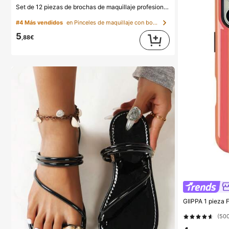
Set de 12 piezas de brochas de maquillaje profesional, mangos ergonómicos y cerdas suaves, adecuado para rubor, polvo, corrector, sombra de ojos, base de maquillaje, portátil para viajes, regalo ideal para mujeres, estético
#4 Más vendidos
en Pinceles de maquillaje con bolsa Juegos De Pinc
5
,88€
(50