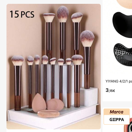
3
,15€