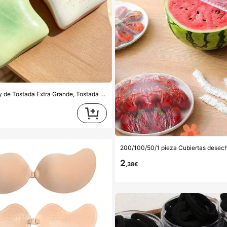
Juguete Squishy de Tostada Extra Grande, Tostada de Mantequilla Super Suave Juguete Anti-Estrés para Apretar, Disponible en Rosa, Amarillo, Blanco y Verde, Juguete Squishy Anti-Estrés -- Perfecto para Regalos de Cumpleaños y Festivos, Pequeños Regalos Sorpresa Diarios, Kawaii, Elevador del Ánimo
2
,38€