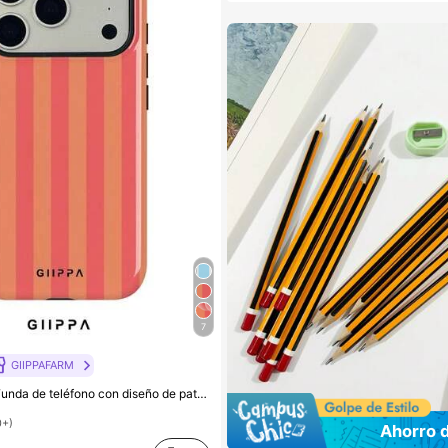
7
GIIPPAFARM
GIIPPA 1 pieza Funda de teléfono con diseño de patrón de rayas verticales naranja-rojo, compatible con Phone 17 Pro Max, Phone 16 Pro Max, 15 Pro Max, 14 Pro Max, funda de teléfono de moda de alta gama estilo coreano divertida, compatible con 11/12/13/14/15/16 Pro Max Plus, diseño elegante adecuado para hombres y mujeres, regalo perfecto para novia para Navidad, Día de San Valentín, Pascua, temporada de bodas y cumpleaños!
0+)
Ahorro 