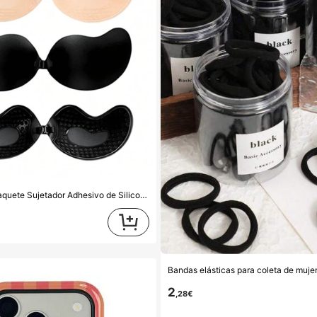
YIYANG 4/2/1 paquete Sujetador Adhesivo de Silicona sin Espalda Invisible, Lavable, Cierre Frontal, Realce de Pecho - Copas Amigables con la Piel, Adecuado para Copas A-D, Vestido de Boda de Verano/Vestido sin Espalda (Regalo para Mujeres | Navidad y Día de San Valentín), Accesorios Esenciales para Bodas
2
,28€