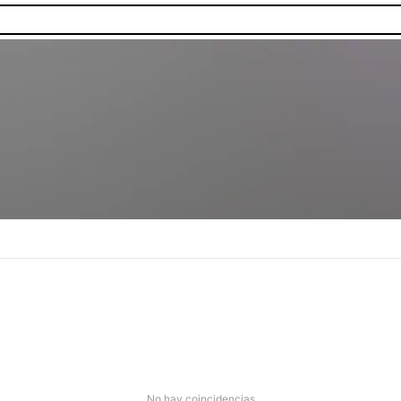
as.
No hay coincidencias