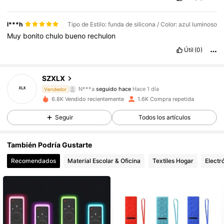
l***h
Tipo de Estilo: funda de silicona / Color: azul luminoso
Muy
bonito
chulo
bueno
rechulon
Útil
(0)
109 Seguidores
4,85
SZXLX
N***a
seguido hace
Hace 1 día
109 Seguidores
Vendedor
4,85
6.8K Vendido recientemente
1.6K Compra repetida
109 Seguidores
4,85
Seguir
Todos los artículos
109 Seguidores
4,85
También Podría Gustarte
Recomendados
Material Escolar & Oficina
Textiles Hogar
Electr
109 Seguidores
4,85
109 Seguidores
4,85
109 Seguidores
4,85