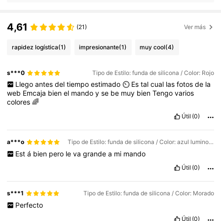
4,61
(21)
Ver más
rapidez logística
(1)
impresionante
(1)
muy cool
(4)
s***0
Tipo de Estilo: funda de silicona / Color: Rojo
Llego
antes
del
tiempo
estimado
⏲️
Es
tal
cual
las
fotos
de
la
web
Emcaja
bien
el
mando
y
se
be
muy
bien
Tengo
varios
colores
🌈
Útil
(0)
a***o
Tipo de Estilo: funda de silicona / Color: azul luminoso
Est
á
bien
pero
le
va
grande
a
mi
mando
Útil
(0)
s***1
Tipo de Estilo: funda de silicona / Color: Morado
Perfecto
Útil
(0)