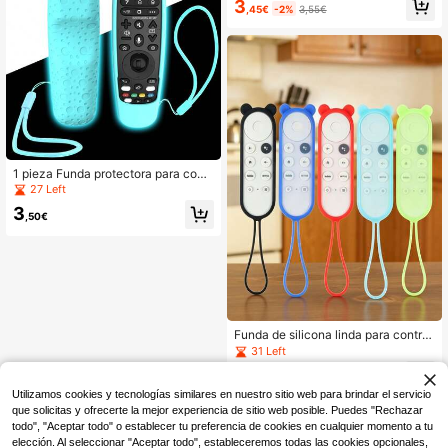
tación, suave, graduación
3
antideslizante con cordón, que brill
,45€
-2%
3,55€
a en la oscuridad
1 pieza Funda protectora para contr
oles remotos de Smart TV AN-MR2
27 Left
0GA/AN-MR19BA/AN-MR18BA/AN
3
-MR650/AN-MR600, antideslizant
,50€
e, resistente a golpes y gruesa, con
cordón de color a juego, solo la fun
da de silicona, control remoto y bat
ería no incluidos
Funda de silicona linda para control
remoto con diseño de osos, luz noct
31 Left
urna, funda protectora a prueba de
2
golpes, con cordón, adecuada para
,55€
-1%
2,58€
Google TV, un regalo imprescindible
Utilizamos cookies y tecnologías similares en nuestro sitio web para brindar el servicio
para las familias
que solicitas y ofrecerte la mejor experiencia de sitio web posible. Puedes "Rechazar
todo", "Aceptar todo" o establecer tu preferencia de cookies en cualquier momento a tu
elección. Al seleccionar "Aceptar todo", estableceremos todas las cookies opcionales,