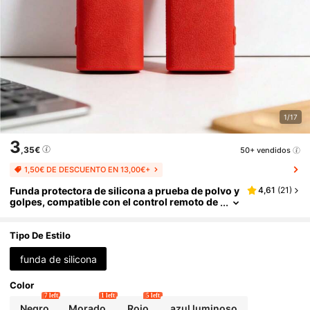
1/17
3
,35€
50+ vendidos
1,50€ DE DESCUENTO EN 13,00€+
Funda protectora de silicona a prueba de polvo y
4,61
(
21
)
golpes, compatible con el control remoto de
TV BN59-01385A
Tipo De Estilo
funda de silicona
Color
7 left
1 left
5 left
Negro
Morado
Rojo
azul luminoso