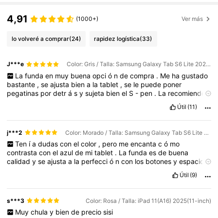
4,91
(1000+)
Ver más
lo volveré a comprar
(24)
rapidez logística
(33)
J***e
Color: Gris / Talla: Samsung Galaxy Tab S6 Lite 2020/2022/2024 (10.4-inch)
La
funda
en
muy
buena
opci
ó
n
de
compra
.
Me
ha
gustado
bastante
,
se
ajusta
bien
a
la
tablet
,
se
le
puede
poner
pegatinas
por
detr
á
s
y
sujeta
bien
el
S
-
pen
.
La
recomiendo
bastante
.
Me
ha
gustado
mucho
Útil
(11)
j***2
Color: Morado / Talla: Samsung Galaxy Tab S6 Lite 2020/2022/2024 (10.4-inch)
Ten
í
a
dudas
con
el
color
,
pero
me
encanta
c
ó
mo
contrasta
con
el
azul
de
mi
tablet
.
La
funda
es
de
buena
calidad
y
se
ajusta
a
la
perfecci
ó
n
con
los
botones
y
espacios
.
La
recomiendo
.
Útil
(9)
s***3
Color: Rosa / Talla: iPad 11(A16) 2025(11-inch)
Muy
chula
y
bien
de
precio
sisi