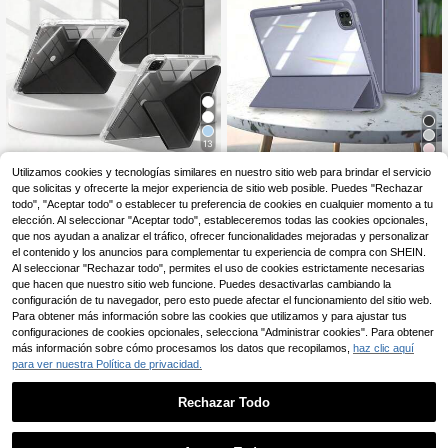
13
8
Funda protectora plegable transpar
Utilizamos cookies y tecnologías similares en nuestro sitio web para brindar el servicio
ente de unicolor básico DANYCASE
que solicitas y ofrecerte la mejor experiencia de sitio web posible. Puedes "Rechazar
7
Funda para Tablet Compatible con I
,78€
compatible con iPad A16 2025, Air 1
pad A16 11ª/10ª Generación, 9ª/8ª/
todo", "Aceptar todo" o establecer tu preferencia de cookies en cualquier momento a tu
5
1/13, M2/M3, Pro 11/13, M4 2024,
,82€
7ª 10.2 Pulgadas, Air 10.9" 11", Pro 1
elección. Al seleccionar "Aceptar todo", estableceremos todas las cookies opcionales,
Air 4/5/10th Gen 10.9, Pro 11th Gen
1, Air 13, Pro 12.9 con Accesorio de
que nos ayudan a analizar el tráfico, ofrecer funcionalidades mejoradas y personalizar
9th Gen 8th Gen 7th Gen 10.2, Pro 1
Piel PU Plegable
el contenido y los anuncios para complementar tu experiencia de compra con SHEIN.
2.9th Gen 4th Gen 5th Gen 6th Gen,
regalo de primavera para la oficina
Al seleccionar "Rechazar todo", permites el uso de cookies estrictamente necesarias
profesional
que hacen que nuestro sitio web funcione. Puedes desactivarlas cambiando la
configuración de tu navegador, pero esto puede afectar el funcionamiento del sitio web.
Para obtener más información sobre las cookies que utilizamos y para ajustar tus
configuraciones de cookies opcionales, selecciona "Administrar cookies". Para obtener
más información sobre cómo procesamos los datos que recopilamos,
haz clic aquí
para ver nuestra Política de privacidad.
Rechazar Todo