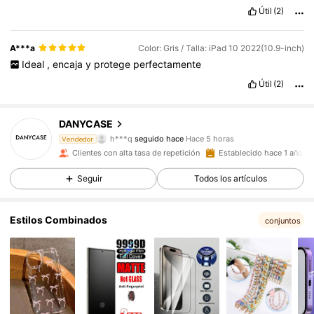
Útil
(2)
A***a
Color: Gris / Talla: iPad 10 2022(10.9-inch)
Ideal
,
encaja
y
protege
perfectamente
Útil
(2)
12K Seguidores
4,88
DANYCASE
h***q
seguido hace
Hace 5 horas
Vendedor
h***4
está navegando
Clientes con alta tasa de repetición
Establecido hace 1 año
12K Seguidores
4,88
Seguir
Todos los artículos
12K Seguidores
4,88
Estilos Combinados
conjuntos
12K Seguidores
4,88
12K Seguidores
4,88