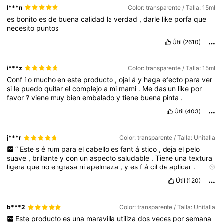
l***n
Color: transparente / Talla: 15ml
es
bonito
es
de
buena
calidad
la
verdad
,
darle
like
porfa
que
355K Seguidores
4,87
necesito
puntos
Útil
(2610)
355K Seguidores
4,87
i***z
Color: transparente / Talla: 15ml
Conf
í
o
mucho
en
este
producto
,
ojal
á
y
haga
efecto
para
ver
355K Seguidores
4,87
si
le
puedo
quitar
el
complejo
a
mi
mami
.
Me
das
un
like
por
favor
?
viene
muy
bien
embalado
y
tiene
buena
pinta
.
Útil
(403)
355K Seguidores
4,87
j***r
Color: transparente / Talla: Unitalla
“
Este
s
é
rum
para
el
cabello
es
fant
á
stico
,
deja
el
pelo
355K Seguidores
4,87
suave
,
brillante
y
con
un
aspecto
saludable
.
Tiene
una
textura
ligera
que
no
engrasa
ni
apelmaza
,
y
es
f
á
cil
de
aplicar
.
Ayuda
a
controlar
el
frizz
,
hidratar
las
puntas
secas
y
proteger
Útil
(120)
el
cabello
de
los
da
ñ
os
del
d
í
a
a
d
í
a
.
Adem
á
s
,
el
aroma
es
355K Seguidores
4,87
muy
agradable
pero
no
demasiado
fuerte
.
Ideal
para
todo
tipo
de
cabello
y
perfecto
para
usar
despu
é
s
del
lavado
o
antes
de
b***2
Color: transparente / Talla: Unitalla
peinar
.
¡
Muy
recomendado
!”
355K Seguidores
Este
producto
es
una
maravilla
utiliza
dos
veces
por
semana
4,87