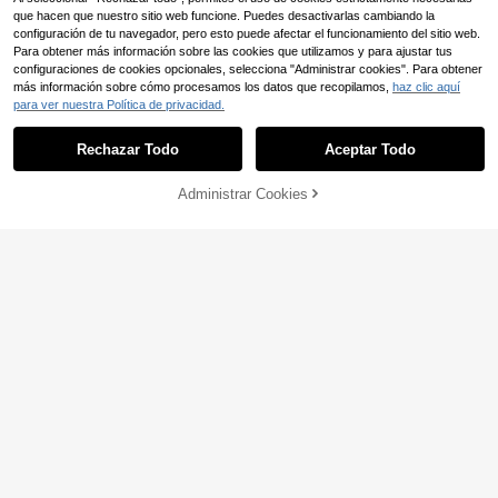
que hacen que nuestro sitio web funcione. Puedes desactivarlas cambiando la
configuración de tu navegador, pero esto puede afectar el funcionamiento del sitio web.
Para obtener más información sobre las cookies que utilizamos y para ajustar tus
configuraciones de cookies opcionales, selecciona "Administrar cookies". Para obtener
más información sobre cómo procesamos los datos que recopilamos,
haz clic aquí
para ver nuestra Política de privacidad.
Rechazar Todo
Aceptar Todo
Suero capilar de GZE con biotina y r
omero, hidratante y fortalecedor, re
#2 Más vendidos
en Laca nutritiva para el cabello Tratamiento capi
siste eficazmente el daño por calor,
6
Administrar Cookies
AÑADIR A LA BOLSA
,62€
previene la rotura, repara el cabello
Slow Sunday
RRP: 17,00€
seco y dañado, suaviza las puntas
Slow Sunday Aceite Esencial de Ri
abiertas y el frizz, hidrata profunda
cino Negro para Cabello & Cuero C
#2 Más vendidos
en Voluminizador Tratamiento capilar
mente durante la noche
abelludo, Ricino Negro, Fortalece el
3
,30€
Cabello, Cuidado Intensivo del Cuer
o Cabelludo, Apto para Todo Tipo d
e Cabello, Buena Opción para Vaca
ciones, Playa, Artículos Esenciales
de Viaje, Apto para el Cuidado del C
abello en Verano
Ahorro de 0,19€
L'Oréal Paris