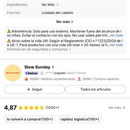
Ingredientes:
Ver Más
Función:
cuidado del cabello
Ver más
Advertencia: Solo para uso externo. Mantener fuera del alcance de l
os niños. Evitar el contacto con los ojos. No usar sobre piel irritada o co
...
Ver todo
n heridas. Suspender su uso si se produce irritación.
Aviso sobre la vida útil: Según el Reglamento (CE) n.º 1223/2009 de l
a UE: 1. Para productos con una vida útil total ≤ 30 meses: la fecha de c
...
Ver todo
aducidad se indicará con un símbolo de reloj de arena ⌛ + fecha en el e
Información de seguridad y contactos
nvase, o en español, «consumir preferentemente antes de» o «consumir
preferentemente antes del fin de» + fecha; 2. Para productos con una vi
da útil total > 30 meses: PAO se marca con un símbolo de tarro abierto
355K Seguidores
4,87
+ M, donde M representa los meses. Nota: Los productos con envases d
Slow Sunday
j***7
pagado
Hace 1 horas
e un solo uso, los productos que no se pueden abrir y otros artículos esp
ecíficos están exentos del marcado PAO obligatorio. Consulte exclusiva
r***5
seguido hace
Hace 1 horas
mente las marcas impresas en el envase físico del producto; suspenda s
999K+ Vendido recientemente
999K+ Compra repetida
u uso inmediatamente si se produce deterioro.
355K Seguidores
4,87
Seguir
Todos los artículos
355K Seguidores
4,87
4,87
(1000+)
Ver más
lo volveré a comprar
(100+)
rapidez logística
(100+)
355K Seguidores
4,87