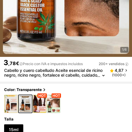
1/6
3
,78€
Precio con IVA e impuestos incluidos
200+ vendidos
Cabello y cuero cabelludo Aceite esencial de ricino
4,87
negro, ricino negro, fortalece el cabello, cuidado
(1000+)
intensivo del cuero cabelludo, adecuado para t
odo tipo de cabello, buena opción para vacaciones,
playa, artículos esenciales de viaje, adecuado para
Color: Transparente
el cuidado del cabello de verano
Talla
15ml