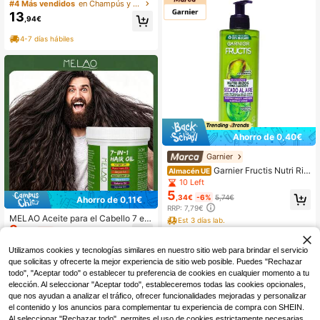
ouch 550 ml
#4 Más vendidos
en Champús y acondicionadores
13
,94€
4-7 días hábiles
Ahorro de 0,40€
Garnier
Garnier Fructis Nutri Riz
Almacén UE
os Hidra Caracois Secado al Aire –
10 Left
Crema definidora sin aclarado 400
5
,34€
-6%
5,74€
Ahorro de 0,11€
ml con aceite de pistacho y proteín
RRP: 7,79€
a vegetal, anti-encrespamiento has
MELAO Aceite para el Cabello 7 en
ta 96 h, sin siliconas
Est 3 días lab.
8
1, 100g/3.53oz con Jengibre, Rome
,04€
-1%
8,15€
ro, Argán & Aceite de Ricino Negro,
RRP: 21,72€
Aceite Nutritivo para el Cuero Cabe
Utilizamos cookies y tecnologías similares en nuestro sitio web para brindar el servicio
lludo & Cabello Seco y Dañado Tam
que solicitas y ofrecerte la mejor experiencia de sitio web posible. Puedes "Rechazar
año de Viaje
todo", "Aceptar todo" o establecer tu preferencia de cookies en cualquier momento a tu
elección. Al seleccionar "Aceptar todo", estableceremos todas las cookies opcionales,
que nos ayudan a analizar el tráfico, ofrecer funcionalidades mejoradas y personalizar
el contenido y los anuncios para complementar tu experiencia de compra con SHEIN.
Al seleccionar "Rechazar todo", permites el uso de cookies estrictamente necesarias