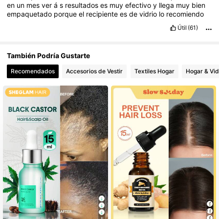
en
un
mes
ver
á
s
resultados
es
muy
efectivo
y
llega
muy
bien
empaquetado
porque
el
recipiente
es
de
vidrio
lo
recomiendo
Útil
(61)
También Podría Gustarte
Recomendados
Accesorios de Vestir
Textiles Hogar
Hogar & Vi
5