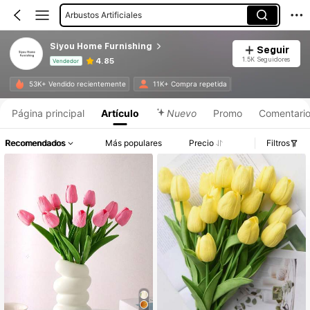
Espuma Para Flores
Siyou Home Furnishing
Seguir
1.5K Seguidores
4.85
Vendedor
Información del producto: Divulgación de precios, detalles de ventas y existencias.
53K+ Vendido recientemente
11K+ Compra repetida
Página principal
Artículo
Nuevo
Promo
Comentari
Recomendados
Más populares
Precio
Filtros