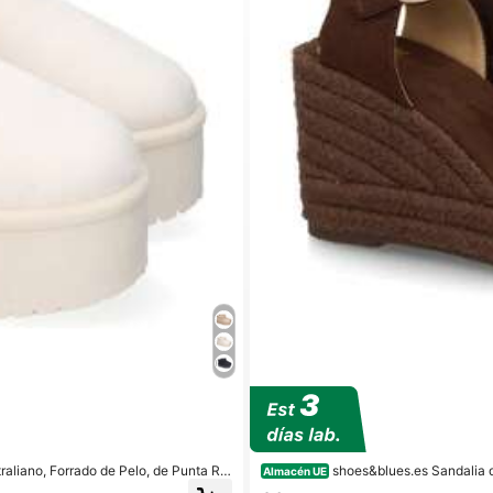
raliano, Forrado de Pelo, de Punta Re
shoes&blues.es Sandalia 
Almacén UE
en el mismo tono y con cierre de hebil