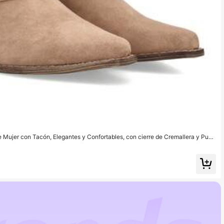
nfortables, con cierre de Cremallera y Punt
er Ocasión