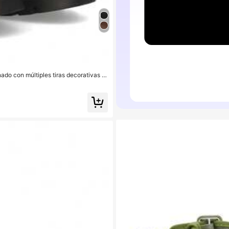
ado con múltiples tiras decorativas c
nvierno.