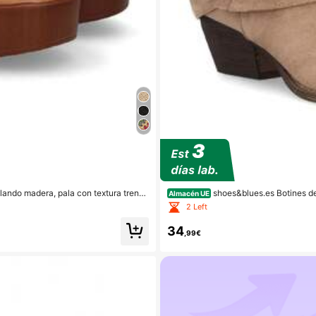
lando madera, pala con textura trenz
shoes&blues.es Botines de Mujer con Tacón, Elegantes y Co
Almacén UE
a primavera verano.
era Redonda, Perfectos para Cualqui
2 Left
34
,99€