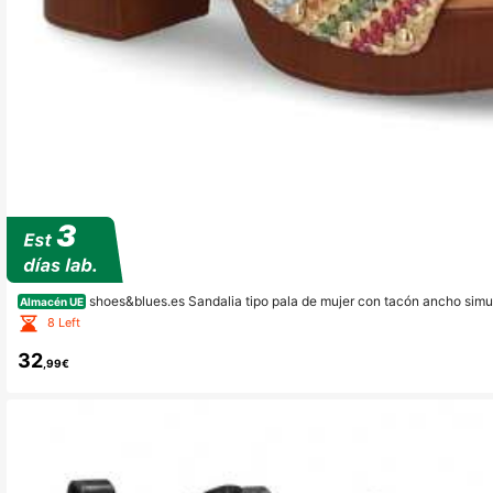
shoes&blues.es Sandalia tipo pala de mujer con tacón ancho simu
Almacén UE
ada y hebilla, diseño de tachuelas metálicas. Un modelo cómodo y ligero par
8 Left
32
,99€