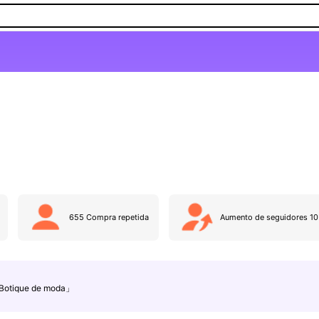
655 Compra repetida
Aumento de seguidores 1
otique de moda」