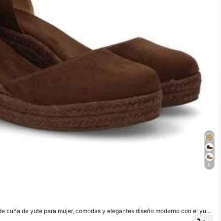
6
de cuña de yute para mujer, comodas y elegantes diseño moderno con el yute
la, ideales para primavera verano.