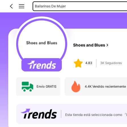
Botas De Media Caña De Mujer
Sandalias De Tacón Para Mujer
Zapatos De Lona Para Mujer
Sandalias Planas De Mujer
Shoes and Blues
4.83
3K Seguidores
Envío GRATIS
4.4K Vendido recientemente
Esta tienda está seleccionada como
「B