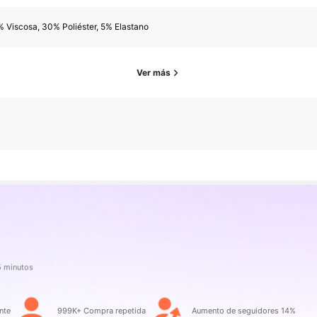
 Viscosa, 30% Poliéster, 5% Elastano
Ver más
nte
999K+ Compra repetida
Aumento de seguidores 14%