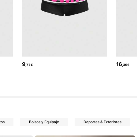
9
16
,77€
,39€
tos
Bolsos y Equipaje
Deportes & Exteriores