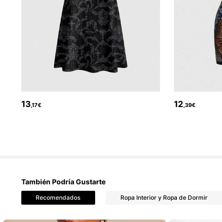
4.2M Seguidores
4,86
13
12
,17€
,39€
4.2M Seguidores
4,86
También Podría Gustarte
Recomendados
Ropa Interior y Ropa de Dormir