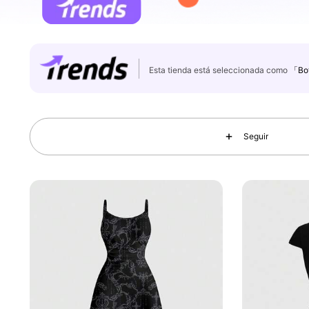
Esta tienda está seleccionada como
「Bot
4.2M Seguidores
4,86
Seguir
4.2M Seguidores
4,86