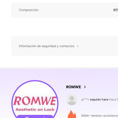
Composición:
65%
Información de seguridad y contactos
4.2M Seguidores
4,86
ROMWE
d***t
está navegando
4.2M Seguidores
4,86
999K+ Vendido recienteme