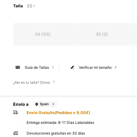
Talla
ES
34
(XS)
36
(S)
Guía de Tallas
Verificar mi tamaño
¿No es tu talla? Dinos
Envío a
Spain
Envío Gratuito(Pedidos ≥ 9,00€)
Entrega estimada:
8-11 Días Laborables
Devoluciones gratuitas en 30 días