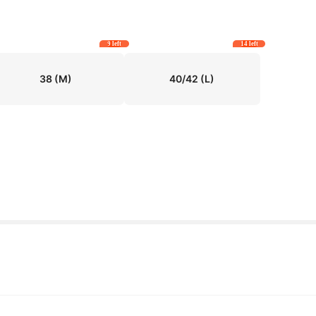
9 left
14 left
38
(M)
40/42
(L)