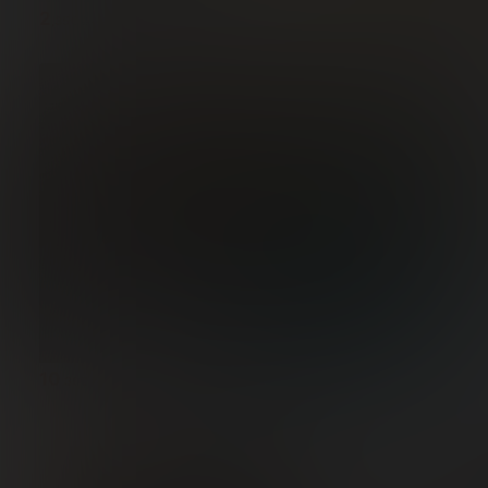
2
5
,35€
,03€
2,38€
-1%
10
2
,39€
,36€
10,49€