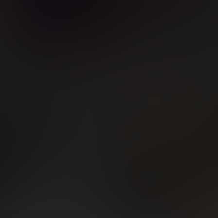
2
5
2
,45€
,19€
,26