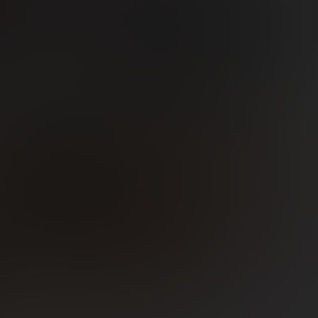
2
€
,38€