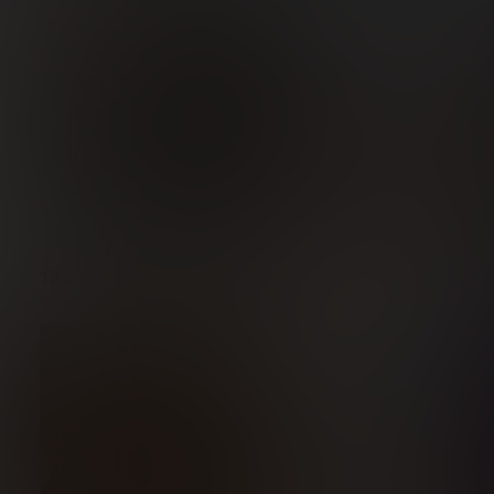
12
2
,41€
,48€