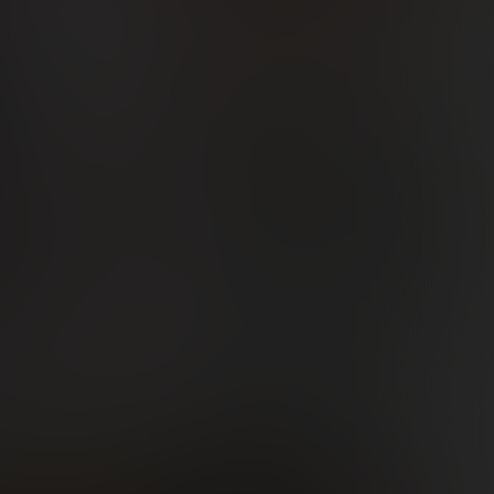
2
€
,38€
3
€
,16€
3,26€
-3%