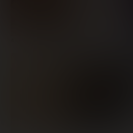
4
5
,31€
,58€