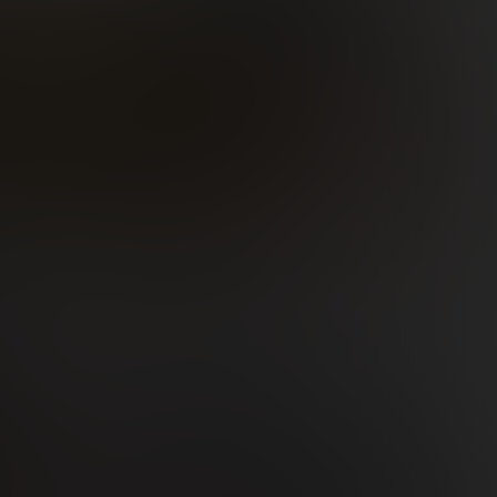
3
€
,82€
5,78€
-1%