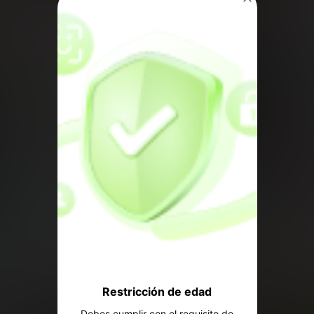
3
8
2
,11€
,99€
,28
8
2
5
,52€
,28€
,19
9,17€
-7%
Restricción de edad
Debes cumplir con el requisito de