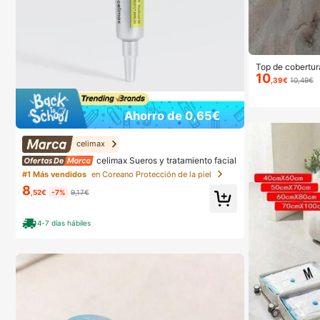
Top de cobertura
10
y brillante, est
,39€
10,49€
s de murciélago,
ara vacaciones 
ica, vacaciones 
Ahorro de 0,65€
e y ropa de reso
celimax
celimax Sueros y tratamiento facial
#1 Más vendidos
en Coreano Protección de la piel
8
,52€
-7%
9,17€
4-7 días hábiles