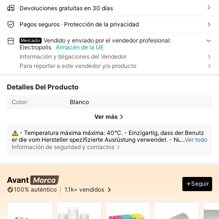
Devoluciones gratuitas en 30 días
Pagos seguros · Protección de la privacidad
Vendido y enviado por el vendedor profesional:
Mercado
Electropolis
Almacén de la UE
Información y bligaciones del Vendedor
Para reportar a este vendedor y/o producto
Detalles Del Producto
Color:
Blanco
Ver más
- Temperatura máxima máxima: 40°C. - Einzigartig, dass der Benutz
er die vom Hersteller spezifizierte Ausrüstung verwendet. - Nutzen Sie
...
Ver todo
das Produkt internalhalb der Grenzen seiner Eigenschaften. - Demotier
Información de seguridad y contactos
en Sie das Produkt nicht und modifizieren Sie es nicht. - Stellen Sie sic
her, dass dass Produkt sofort verwendet wird, wenn ein Zusatzgerät, Ra
uchgas oder eine Funktionsstörung eines bereits hergestellten Bauteils
vorhanden ist.
Avant
Seguir
100% auténtico
1.1k+ vendidos