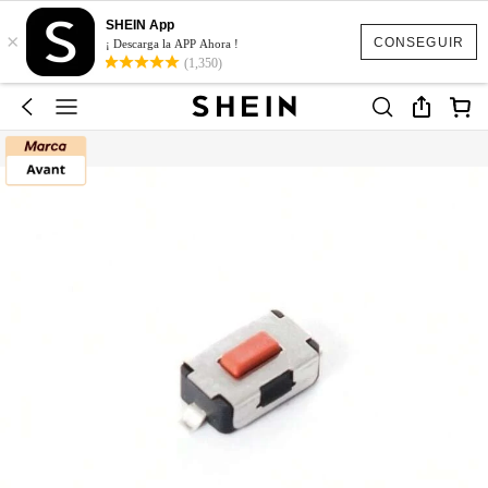
SHEIN App
×
CONSEGUIR
¡ Descarga la APP Ahora !
(1,350)