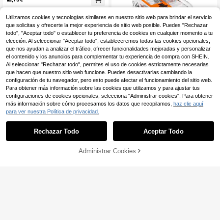
4-7 días hábiles
Utilizamos cookies y tecnologías similares en nuestro sitio web para brindar el servicio
que solicitas y ofrecerte la mejor experiencia de sitio web posible. Puedes "Rechazar
todo", "Aceptar todo" o establecer tu preferencia de cookies en cualquier momento a tu
elección. Al seleccionar "Aceptar todo", estableceremos todas las cookies opcionales,
que nos ayudan a analizar el tráfico, ofrecer funcionalidades mejoradas y personalizar
el contenido y los anuncios para complementar tu experiencia de compra con SHEIN.
WAGO Conector rápido
Al seleccionar "Rechazar todo", permites el uso de cookies estrictamente necesarias
Almacén UE
con palanca 2 conductores, ø maxi
26 Left
que hacen que nuestro sitio web funcione. Puedes desactivarlas cambiando la
mo 4 mm², 450 v , 32 a transparent
9
configuración de tu navegador, pero esto puede afectar el funcionamiento del sitio web.
,87€
e 13,2 x 18,6 x 8,4 mm. contiene 10
Para obtener más información sobre las cookies que utilizamos y para ajustar tus
RRP: 11,83€
unidades
configuraciones de cookies opcionales, selecciona "Administrar cookies". Para obtener
4-7 días hábiles
más información sobre cómo procesamos los datos que recopilamos,
haz clic aquí
para ver nuestra Política de privacidad.
Rechazar Todo
Aceptar Todo
Administrar Cookies
COMPRAR AHORA
AÑADIR A LA BOLSA
Avant
Avant RELE REED Ampol
Almacén UE
la 10W 0,5A SPST Abierto 2x10mm
21 Left
3
,50€
4-7 días hábiles