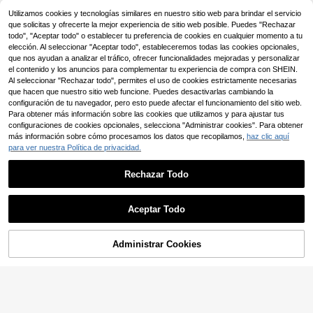
antalla grande, 400+ juegos clásic
ego de Cartas, Juego de Mesa con
19 Left
8
os, conexión a TV y varios colores d
,70€
-2%
8,89€
Utilizamos cookies y tecnologías similares en nuestro sitio web para brindar el servicio
Amigos, para Fiestas,Entrega 24/72
9
isponibles
,30€
-2%
9,50€
SKYVO Juego de Cartas Estratégic
que solicitas y ofrecerte la mejor experiencia de sitio web posible. Puedes "Rechazar
H
RRP: 12,95€
o de Emparejamiento de Números,
todo", "Aceptar todo" o establecer tu preferencia de cookies en cualquier momento a tu
21 Left
Juego Rápido de Reducción de Pu
4-5 días hábiles
elección. Al seleccionar "Aceptar todo", estableceremos todas las cookies opcionales,
7
ntuación, Intercambio, Revelación
,78€
que nos ayudan a analizar el tráfico, ofrecer funcionalidades mejoradas y personalizar
y Eliminación de Cartas, Desafío de
el contenido y los anuncios para complementar tu experiencia de compra con SHEIN.
Suerte y Estrategia, Rondas Rápida
Al seleccionar "Rechazar todo", permites el uso de cookies estrictamente necesarias
s, Entrenamiento Cerebral, Juego d
que hacen que nuestro sitio web funcione. Puedes desactivarlas cambiando la
e Mesa, Fácil de Transportar, Juego
de Fiesta Interactivo, Entretenimien
configuración de tu navegador, pero esto puede afectar el funcionamiento del sitio web.
to para Noches de Fiesta
Para obtener más información sobre las cookies que utilizamos y para ajustar tus
1 pieza Consola de juegos portátil r
etro con pantalla grande de 4 pulga
configuraciones de cookies opcionales, selecciona "Administrar cookies". Para obtener
33 Left
das en blanco y negro, máquina de
más información sobre cómo procesamos los datos que recopilamos,
haz clic aquí
5
juegos portátil con 26 juegos clásic
,49€
para ver nuestra Política de privacidad.
os incorporados (bloque, carreras, t
anque, disparo, memoria y talla gra
Rechazar Todo
nde modos de juego), consola de ju
egos de dedos creativa para aliviar
Mostrar artículos similares con stock
Ver todo
el estrés, mejor regalo para amigos
en cumpleaños y Navidad
Aceptar Todo
Lo sentimos, este producto está agotado.
Juego de mesa de estrategia con te
Juego de Mancala portátil de made
mática de virus - Juego de cartas al
#1 Más vendidos
en Multicolor Suministros de juego
ra, juego de mesa internacional par
Juego de Rueda Giratoria con Glob
10
tamente interactivo y divertido, ade
Administrar Cookies
,18€
AGOTADO
5
a adultos, juegos de mesa, juego de
os, Rellenable con Agua, Juego de
cuado para 2-6 personas, con una
,22€
10
piedras, Mancala
,95€
Competencia de Bromas Interactivo
partida rápida de 30 minutos, perfe
para Reuniones de Fiestas de Adole
cto para noches de fiesta, competic
scentes (Bomba y Color de Globo Al
iones divertidas, juegos de mesa int
eatorios)
eractivos alegres, regalos de vacac
iones, regalos de juegos