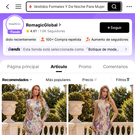
Vestidos Formales Y De Noche Para Mujer
RomagicGlobal
Seguir
4.61
1.6K Seguidores
1K+ Vendido recientemente
100+ Compra repetida
Aumento de seguido
Esta tienda está seleccionada como
「Botique de moda」
Información del producto: Divulgación de precios, detalles de ventas y existencias.
Página principal
Artículo
Promo
Comentarios
Recomendados
Más populares
Precio
Filtros