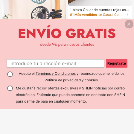
esquinas a prueba de golpes, comp
atible con, regalo de primavera, cu
mpleaños, profesional, vuelta al col
1 pieza Collar de cuentas rojas asi
egio
métrico elegante y vintage de estilo
#1 Más vendidos
en Casual Collares de cuentas para mujer
bohemio, adecuado para el uso diar
4
io o fiestas de las mujeres
,01€
1
Regístrate
1
1 pieza Ventilador de mano recarga
ble con forma de pulpo, adecuado p
Acepto el
Términos y Condiciones
y reconozco que he leído los
#1 Más vendidos
en Niños Accesorios para cochecitos de bebé
ara el hogar, el transporte, el exterio
Política de privacidad y cookies
.
5
r, el ciclismo, adultos & niños, portát
,58€
il multifunción con trípode, capacid
Me gustaría recibir ofertas exclusivas y SHEIN noticias por correo
ad de batería: 500mAh (el trípode e
s frágil, por favor no lo retuerza exc
electrónico. Entiendo que puedo ponerme en contacto con SHEIN
esivamente), imprescindible
para darme de baja en cualquier momento.