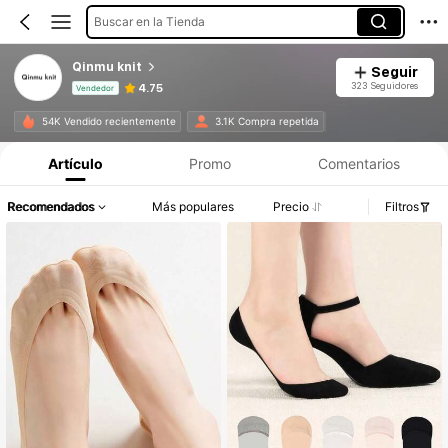
Buscar en la Tienda
Qinmu knit
Seguir
323 Seguidores
4.75
Vendedor
Información del producto: Divulgación de precios, detalles de ventas y existencias.
54K Vendido recientemente
3.1K Compra repetida
Artículo
Promo
Comentarios
Recomendados
Más populares
Precio
Filtros