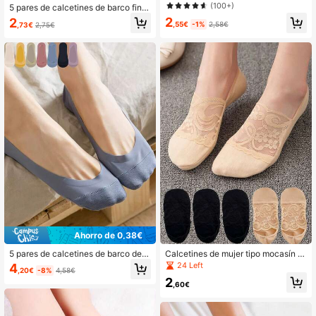
nicolor para mujer, calcetines huec
(100+)
5 pares de calcetines de barco fino
os antideslizantes poco profundos,
s con encaje, antideslizantes y tran
2
2
regalo de Navidad
,55€
-1%
2,58€
,73€
2,75€
spirables para mujer, para primaver
a/verano, regalo de Navidad
Ahorro de 0,38€
5 pares de calcetines de barco de s
Calcetines de mujer tipo mocasín c
eda de hielo para mujer en verano,
on parches de encaje calado, calce
24 Left
4
,20€
-8%
4,58€
calcetines invisibles súper delgado
tines finos y transparentes para el t
2
s y transpirables con silicona antide
obillo para chicas, regalo de Navida
,60€
slizante, adecuados para zapatos d
d
e poca altura