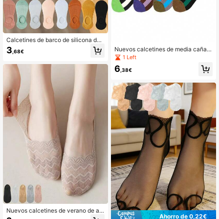
Calcetines de barco de silicona de
unicolor y caramelo para mujer, sin
3
Nuevos calcetines de media caña a
,68€
deslizamiento, regalo de Navidad
rayas verticales de color a juego, c
1 Left
alcetines deportivos de unicolor a j
6
uego para hombres y mujeres, regal
,38€
o de Navidad
Nuevos calcetines de verano de alt
Ahorro de 0,22€
a calidad, invisibles y poco profund