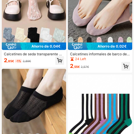
Ahorro de 0,04€
Ahorro de 0,02€
Calcetines de seda transparente de
Calcetines informales de barco de u
cristal ultra finos con estampado flo
nicolor, ultra delgados, transpirables
24 Left
2
,85€
-1%
2,89€
ral para mujer, estilo coreano con e
e invisibles para mujeres
2
ncaje y cristales, calcetines estilo L
,55€
2,57€
olita, regalo de Navidad