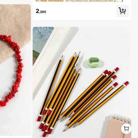
#1 Más vendidos
en Accesorios antideslizantes para ropa
e tirantes finos y vestidos de novia, efecto de elevaci
ón, sujetador invisible transpirable para el verano
2
,28€
1
1