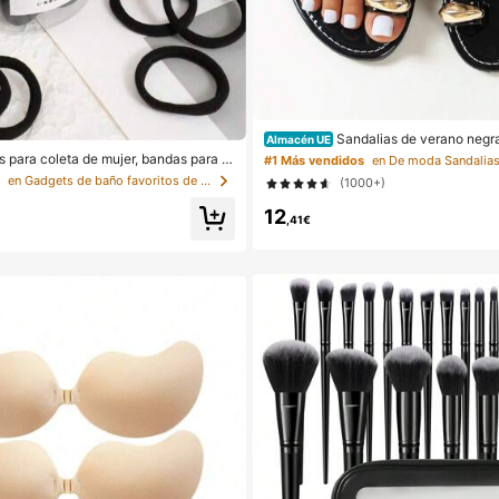
Sandalias de verano negra
Almacén UE
ea para mujer, novedades, de moda, d
s para coleta de mujer, bandas para el
#1 Más vendidos
e punta abierta, perfectas para la playa
ios para el cabello, bandas deportiva
s
en Gadgets de baño favoritos de los clientes Apara
(1000+)
no
o, accesorios de belleza para el cabell
uadas para verano, vacaciones, viaje
12
,41€
0/200)