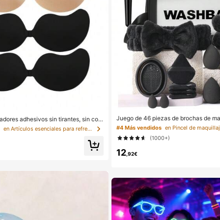
Juego de 46 piezas de brochas de maq
adores adhesivos sin tirantes, sin cost
nal, que incluye brochas de maquillaj
 y con efecto push-up reutilizables, tra
#4 Más vendidos
s
en Artículos esenciales para refrescarse en verano
es, adecuadas para base, polvo, rubor,
modos para mujer, adecuados para suj
(1000+)
orno, sombra de nariz, sombra de ojos,
sorios de sujetador (versión mejorada
z de cejas, detalle, rostro, iluminador,
12
de brochas de maquillaje ideal para vi
,92€