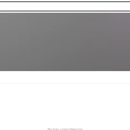
as.
No hay coincidencias