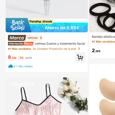
Ahorro de 0,65€
Bandas elástica
celimax
cabello, accesor
#1 Más vendido
celimax Sueros y tratamiento facial
s para el cabell
o en casa, adec
#1 Más vendidos
en Coreano Protección de la piel
2
s. (10/20/50/10
,28€
8
,52€
-7%
9,17€
4-7 días hábiles