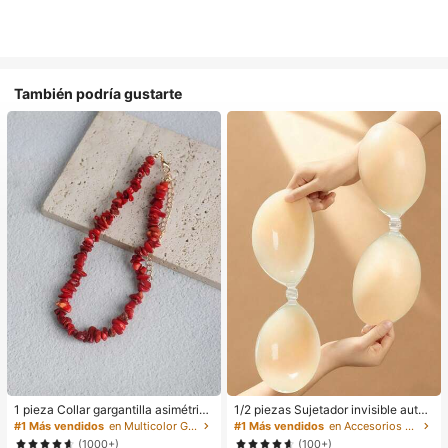
También podría gustarte
1 pieza Collar gargantilla asimétrico
1/2 piezas Sujetador invisible autoa
ajustable de estilo bohemio en colo
dhesivo de silicona sin tirantes para
#1 Más vendidos
en Multicolor Gargantillas para mujer
#1 Más vendidos
en Accesorios antideslizantes para ropa
r rojo natural, joyería de uso diario Y
mujeres, adecuado para vestidos d
(1000+)
(100+)