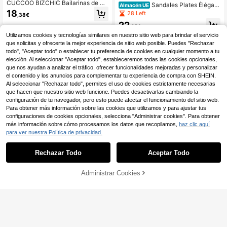
CUCCOO BIZCHIC Bailarinas de pu
Sandales Plates Élégant
Almacén UE
nta fina con tacón bajo versátiles y
es avec Bride Cheville – Confort y E
18
28 Left
,38€
cómodas con correa trasera en colo
stilo para el Été
22
r blanco, zapatos casuales sin talón
,25€
para vestir, trabajo y transporte, par
Utilizamos cookies y tecnologías similares en nuestro sitio web para brindar el servicio
a Navidad y primavera
que solicitas y ofrecerte la mejor experiencia de sitio web posible. Puedes "Rechazar
todo", "Aceptar todo" o establecer tu preferencia de cookies en cualquier momento a tu
elección. Al seleccionar "Aceptar todo", estableceremos todas las cookies opcionales,
que nos ayudan a analizar el tráfico, ofrecer funcionalidades mejoradas y personalizar
el contenido y los anuncios para complementar tu experiencia de compra con SHEIN.
Al seleccionar "Rechazar todo", permites el uso de cookies estrictamente necesarias
que hacen que nuestro sitio web funcione. Puedes desactivarlas cambiando la
configuración de tu navegador, pero esto puede afectar el funcionamiento del sitio web.
Para obtener más información sobre las cookies que utilizamos y para ajustar tus
configuraciones de cookies opcionales, selecciona "Administrar cookies". Para obtener
más información sobre cómo procesamos los datos que recopilamos,
haz clic aquí
para ver nuestra Política de privacidad.
Rechazar Todo
Aceptar Todo
Administrar Cookies
AÑADIR A LA BOLSA