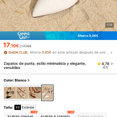
1/19
Ahorra 0,06€
17
,10€
17,16€
Ahorra
0,85€
en este artículo después de unirte.
Zapatos de punta, estilo minimalista y elegante,
4,76
versátiles
(17)
Color: Blanco
Talla
:
ES
Estándar
2 left
1 left
EUR35
(CN34)
EUR35.5
(CN35)
EUR36
(CN36)