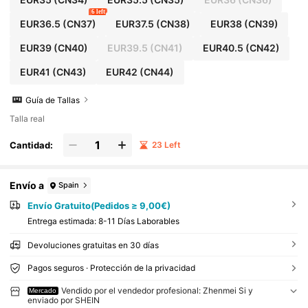
6 left
EUR36.5
(CN37)
EUR37.5
(CN38)
EUR38
(CN39)
EUR39
(CN40)
EUR39.5
(CN41)
EUR40.5
(CN42)
EUR41
(CN43)
EUR42
(CN44)
Guía de Tallas
Talla real
Cantidad:
23 Left
Envío a
Spain
Envío Gratuito(Pedidos ≥ 9,00€)
Entrega estimada:
8-11 Días Laborables
Devoluciones gratuitas en 30 días
Pagos seguros · Protección de la privacidad
Vendido por el vendedor profesional: Zhenmei Si y
Mercado
enviado por SHEIN