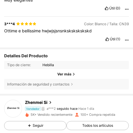
Útil
(0)
3***4
Color: Blanco / Talla: CN39
Ottime
e
bellissime
hwjwjsjsnsnkskskskskskd
Útil
(1)
Detalles Del Producto
Tipo de cierre:
Hebilla
Ver más
Información de seguridad y contactos
274 Seguidores
4,77
Zhenmei Si
a***2
seguido hace
Hace 1 día
274 Seguidores
4,77
Vendedor
5K+ Vendido recientemente
100+ Compra repetida
274 Seguidores
4,77
Seguir
Todos los artículos