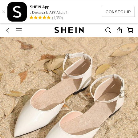
SHEIN App
×
CONSEGUIR
¡ Descarga la APP Ahora !
(1,350)