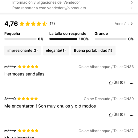
Información y bligaciones del Vendedor
Para reportar a este vendedor y/o producto
4,76
(17)
Ver más
Pequeña
La talla corresponde
Grande
0%
100%
0%
impresionante
(3)
elegante
(1)
Buena portabilidad
(1)
m***n
Color: Albaricoque / Talla: CN36
Hermosas
sandalias
Útil
(0)
3***0
Color: Desnudo / Talla: CN39
Me
encantaron
!
Son
muy
chulos
y
c
ó
modos
Útil
(0)
m***n
Color: Albaricoque / Talla: CN37
Muy
elegantes