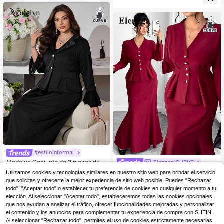
a, talla grande, primavera/otoño
#estiloinformal
Modelyn Conjunto de 2 piezas de t
Elenzga CURVE
22
alla grande para primavera/verano,
Elenzga Conjunto de 2 piezas para
,74€
Utilizamos cookies y tecnologías similares en nuestro sitio web para brindar el servicio
con decoración floral bordada y co
mujer talla grande con falda de sire
6 Left
que solicitas y ofrecerte la mejor experiencia de sitio web posible. Puedes "Rechazar
n cuentas, que estiliza la figura y es
na acampanada que afina la cintur
19
todo", "Aceptar todo" o establecer tu preferencia de cookies en cualquier momento a tu
elegante. Conjunto de ropa casual,
,12€
a, elegante traje de señora. Conjunt
elección. Al seleccionar "Aceptar todo", estableceremos todas las cookies opcionales,
elegante y con estilo para mujeres
o casual de 2 piezas con camisa ab
en otoño. Conjunto de ropa modest
que nos ayudan a analizar el tráfico, ofrecer funcionalidades mejoradas y personalizar
otonada en línea A que afina la cint
a y vintage para mujeres. Conjunto
el contenido y los anuncios para complementar tu experiencia de compra con SHEIN.
ura y falda, adecuado para volver al
de ropa para volver al colegio. Conj
colegio, graduación, San Valentín, f
Al seleccionar "Rechazar todo", permites el uso de cookies estrictamente necesarias