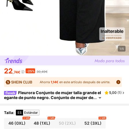
1/5
22
-25%
30,49€
,74€
Ahorra
1,14€
en este artículo después de unirte.
Fleurora Conjunto de mujer talla grande el
5,00
(
1
)
egante de punto negro. Conjunto de mujer de
invierno de dos piezas con vestido de tirante
s y pantalones.
Talla
:
ES
Estándar
1 left
1 left
5 left
46
(0XL)
48
(1XL)
50
(2XL)
52
(3XL)