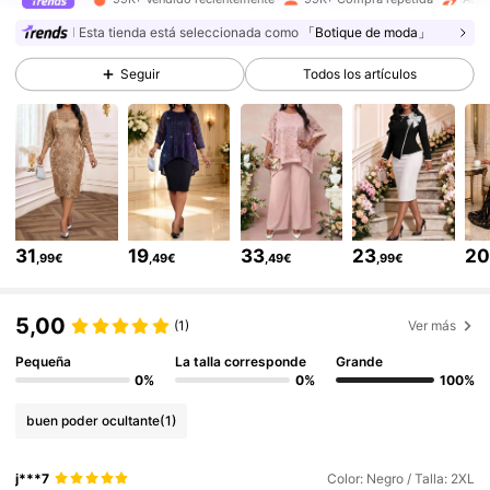
83K Seguidores
4,70
Esta tienda está seleccionada como
「Botique de moda」
Seguir
Todos los artículos
83K Seguidores
4,70
83K Seguidores
4,70
83K Seguidores
4,70
31
19
33
23
2
,99€
,49€
,49€
,99€
83K Seguidores
4,70
5,00
(1)
Ver más
Pequeña
La talla corresponde
Grande
83K Seguidores
4,70
0%
0%
100%
buen poder ocultante
(1)
83K Seguidores
4,70
j***7
Color: Negro / Talla: 2XL