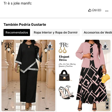
Tr
è
s
jolie
manifc
83K Seguidores
4,70
Útil
(0)
También Podría Gustarte
83K Seguidores
4,70
Recomendados
Ropa Interior y Ropa de Dormir
Accesorios de Vesti
83K Seguidores
4,70