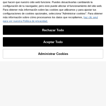
unto de ropa para maestras mujere
estival de música, Día de la Madre,
que hacen que nuestro sitio web funcione. Puedes desactivarlas cambiando la
s.
Halloween, Acción de Gracias, Pas
configuración de tu navegador, pero esto puede afectar el funcionamiento del sitio web.
cua, Día Nacional, gala, cita, tempo
Para obtener más información sobre las cookies que utilizamos y para ajustar tus
rada de bodas, viajes al aire libre.
configuraciones de cookies opcionales, selecciona "Administrar cookies". Para obtener
más información sobre cómo procesamos los datos que recopilamos,
haz clic aquí
para ver nuestra Política de privacidad.
Rechazar Todo
Aceptar Todo
Ahorro de 0,02€
Administrar Cookies
Elenzga CURVE
AÑADIR A LA BOLSA
6
Elenzga Conjunto de 2 piezas de m
24
ujer de talla grande con blusa elega
SHEIN Clasi Conjunto d
Almacén UE
,94€
24,96€
nte fruncida de estilo retro francés
26
e 2 piezas de chaqueta con ribete d
,49€
y falda de cola de pez con estampa
e cinta y manga 3/4 y vestido sin m
do de leopardo
angas elegante para mujer de talla
grande