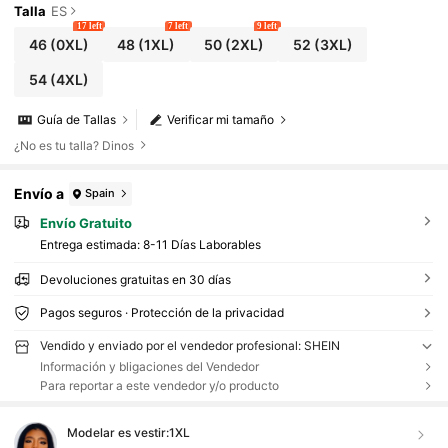
Talla
ES
17 left
7 left
9 left
46
(0XL)
48
(1XL)
50
(2XL)
52
(3XL)
54
(4XL)
Guía de Tallas
Verificar mi tamaño
¿No es tu talla? Dinos
Envío a
Spain
Envío Gratuito
Entrega estimada:
8-11 Días Laborables
Devoluciones gratuitas en 30 días
Pagos seguros · Protección de la privacidad
Vendido y enviado por el vendedor profesional: SHEIN
Información y bligaciones del Vendedor
Para reportar a este vendedor y/o producto
Modelar es vestir:
1XL