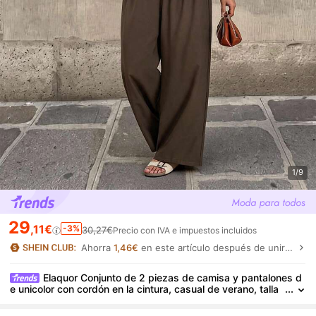
1/9
29
,11€
-3%
30,27€
Precio con IVA e impuestos incluidos
Ahorra
1,46€
en este artículo después de unirte.
Elaquor Conjunto de 2 piezas de camisa y pantalones d
e unicolor con cordón en la cintura, casual de verano, talla
grande