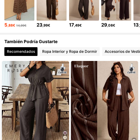
261K Seguidores
4,73
5
23
17
29
13
,88€
,99€
,49€
,08€
14,99€
261K Seguidores
4,73
También Podría Gustarte
Recomendados
Ropa Interior y Ropa de Dormir
Accesorios de Vesti
261K Seguidores
4,73
261K Seguidores
4,73
261K Seguidores
4,73
261K Seguidores
4,73
261K Seguidores
4,73