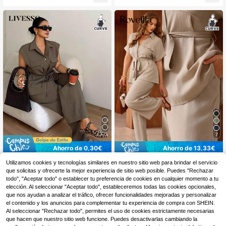
ero, botones ocultos y dobladillo elá
ca holgada, talla grande, cómodo y
stico en color marrón sólido, talla gr
versátil para uso diario y viajes. Traj
ande pantalón cargo de cintura elás
e de pantalón verde de 2 piezas par
tica, estilo romántico francés de Sic
a mujer de talla grande, conjunto de
ilia, para uso casual, de viaje, prima
lino de 2 piezas verde, conjunto de
vera/otoño/invierno, conjunto de do
2 piezas verde de primavera y vera
s piezas marrón para mujer
no, atuendo del Día de la Madre, ro
pa para damas, conjunto de 2 pieza
s verde para mujer
7
Ahorro de 0,30€
Ahorro de 13,33€
#estilostockholm
Roveilla
Utilizamos cookies y tecnologías similares en nuestro sitio web para brindar el servicio
que solicitas y ofrecerte la mejor experiencia de sitio web posible. Puedes "Rechazar
Livesso Set de 2 piezas
Roveilla Conjunto de 2 p
Almacén UE
Almacén UE
de blusa sin mangas con cintura co
iezas para mujer talla grande, color
todo", "Aceptar todo" o establecer tu preferencia de cookies en cualquier momento a tu
17
30
,66€
-43%
30,99€
,19€
30,49€
n cordón y pantalones rectos para p
caqui, de verano, casual, para vaca
elección. Al seleccionar "Aceptar todo", estableceremos todas las cookies opcionales,
rimavera y verano, estilo casual de
ciones, estilo lino, con top de cuello
que nos ayudan a analizar el tráfico, ofrecer funcionalidades mejoradas y personalizar
vacaciones, talla grande
en V estilo francés siciliano, abertur
el contenido y los anuncios para complementar tu experiencia de compra con SHEIN.
a frontal, cintura fruncida y pantalo
Al seleccionar "Rechazar todo", permites el uso de cookies estrictamente necesarias
nes elásticos
que hacen que nuestro sitio web funcione. Puedes desactivarlas cambiando la