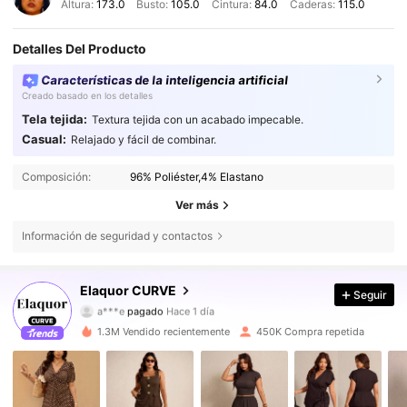
Altura:
173.0
Busto:
105.0
Cintura:
84.0
Caderas:
115.0
Detalles Del Producto
Características de la inteligencia artificial
Creado basado en los detalles
Tela tejida:
Textura tejida con un acabado impecable.
Casual:
Relajado y fácil de combinar.
Composición:
96% Poliéster,4% Elastano
Ver más
Información de seguridad y contactos
261K Seguidores
4,73
Elaquor CURVE
Seguir
a***e
pagado
Hace 1 día
m***2
seguido hace
Hace 10 minutos
1.3M Vendido recientemente
450K Compra repetida
261K Seguidores
4,73
261K Seguidores
4,73