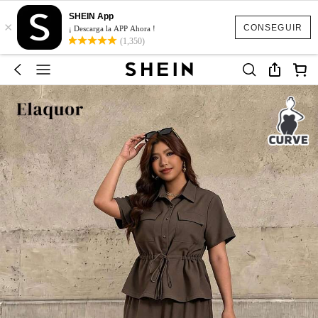
SHEIN App
×
CONSEGUIR
¡ Descarga la APP Ahora !
(1,350)