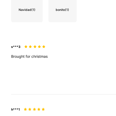
Navidad
(1)
bonito
(1)
s***3
Brought
for
christmas
h***1