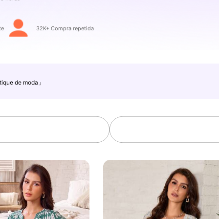
te
32K+ Compra repetida
ique de moda」