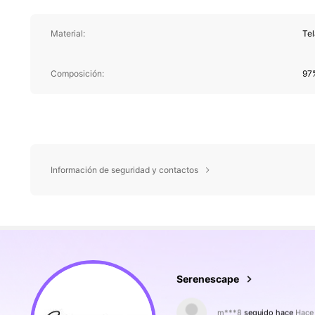
Material:
Tel
Composición:
97%
Información de seguridad y contactos
32K Seguidores
4,84
Serenescape
z***l
está navegando