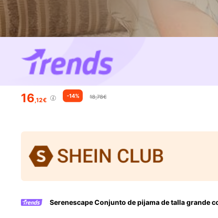
16
-14%
18,78€
,12€
Serenescape Conjunto de pijama de talla grande co