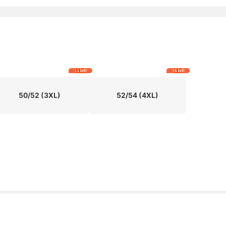
15 left
16 left
50/52
(3XL)
52/54
(4XL)