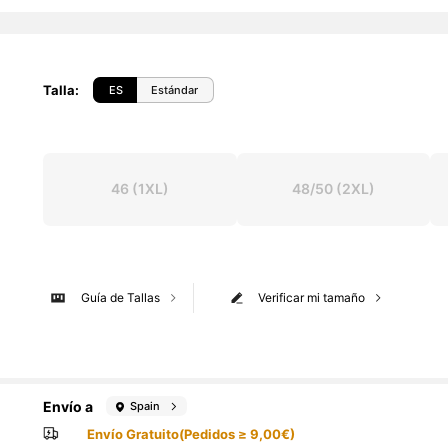
Talla
:
ES
Estándar
46
(1XL)
48/50
(2XL)
Guía de Tallas
Verificar mi tamaño
Envío a
Spain
Envío Gratuito(Pedidos ≥ 9,00€)