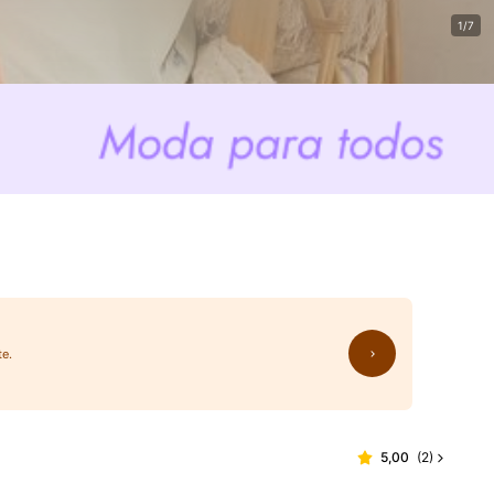
1/7
te.
5,00
(
2
)