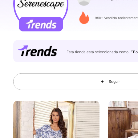
32K Seguidores
4,84
99K+ Vendido recientemen
Esta tienda está seleccionada como
「Bot
32K Seguidores
4,84
Seguir
32K Seguidores
4,84